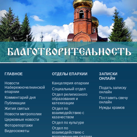
ГЛАВНОЕ
ОТДЕЛЫ ЕПАРХИИ
ЗАПИСКИ
ОНЛАЙН
Новости
Канцелярия епархии
Набережночелнинской
Подать записку
Социальный отдел
епархии
онлайн
Отдел религиозного
Комментарий дня
Поставить свечу
образования и
онлайн
Публикации
катехизации
Нужды храмов
Жития святых
Отдел по
взаимодействию с
Новости митрополии
казачеством
Церковные новости
Отдел по культуре
Фоторепортажи
Отдел по
Видеосюжеты
взаимодействию с
вооруженными силами