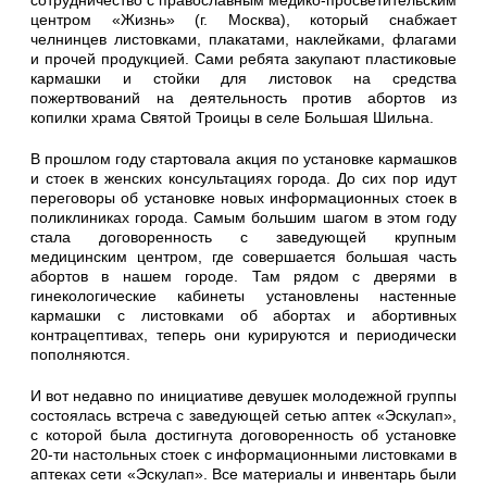
центром «Жизнь» (г. Москва), который снабжает
челнинцев листовками, плакатами, наклейками, флагами
и прочей продукцией. Сами ребята закупают пластиковые
кармашки и стойки для листовок на средства
пожертвований на деятельность против абортов из
копилки храма Святой Троицы в селе Большая Шильна.
В прошлом году стартовала акция по установке кармашков
и стоек в женских консультациях города. До сих пор идут
переговоры об установке новых информационных стоек в
поликлиниках города. Самым большим шагом в этом году
стала договоренность с заведующей крупным
медицинским центром, где совершается большая часть
абортов в нашем городе. Там рядом с дверями в
гинекологические кабинеты установлены настенные
кармашки с листовками об абортах и абортивных
контрацептивах, теперь они курируются и периодически
пополняются.
И вот недавно по инициативе девушек молодежной группы
состоялась встреча с заведующей сетью аптек «Эскулап»,
с которой была достигнута договоренность об установке
20-ти настольных стоек с информационными листовками в
аптеках сети «Эскулап». Все материалы и инвентарь были