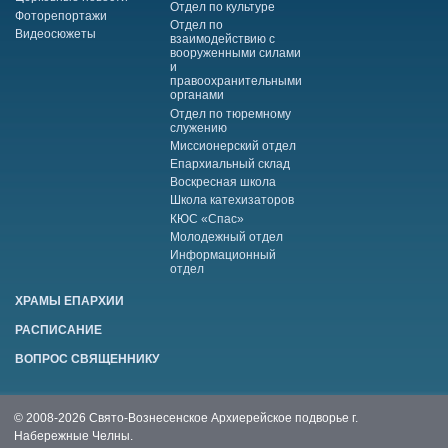
Отдел по культуре
Фоторепортажи
Отдел по
Видеосюжеты
взаимодействию с
вооруженными силами
и
правоохранительными
органами
Отдел по тюремному
служению
Миссионерский отдел
Епархиальный склад
Воскресная школа
Школа катехизаторов
КЮС «Спас»
Молодежный отдел
Информационный
отдел
ХРАМЫ ЕПАРХИИ
РАСПИСАНИЕ
ВОПРОС СВЯЩЕННИКУ
© 2008-2026 Свято-Вознесенское Архиерейское подворье г.
Набережные Челны.