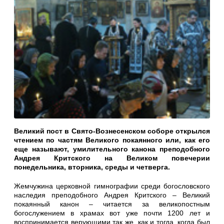
Великий пост в Свято-Вознесенском соборе открылся
чтением по частям Великого покаянного или, как его
еще называют, умилительного канона преподобного
Андрея Критского на Великом повечерии
понедельника, вторника, среды и четверга.
Жемчужина церковной гимнографии среди богословского
наследия преподобного Андрея Критского – Великий
покаянный канон – читается за великопостным
богослужением в храмах вот уже почти 1200 лет и
воспринимается верующими так же, как и тогда, когда был