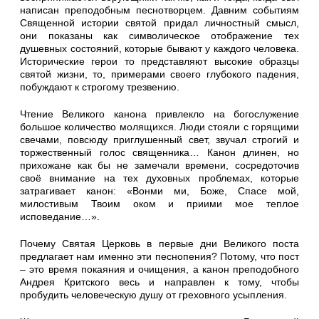
написан преподобным песнотворцем. Давним событиям
Священной истории святой придал личностный смысл,
они показаны как символическое отображение тех
душевных состояний, которые бывают у каждого человека.
Исторические герои то представляют высокие образцы
святой жизни, то, примерами своего глубокого падения,
побуждают к строгому трезвению.
Чтение Великого канона привлекло на богослужение
большое количество молящихся. Люди стояли с горящими
свечами, повсюду приглушенный свет, звучал строгий и
торжественный голос священника… Канон длинен, но
прихожане как бы не замечали времени, сосредоточив
своё внимание на тех духовных проблемах, которые
затрагивает канон: «Вонми ми, Боже, Спасе мой,
милостивым Твоим оком и приими мое теплое
исповедание…».
Почему Святая Церковь в первые дни Великого поста
предлагает нам именно эти песнопения? Потому, что пост
– это время покаяния и очищения, а канон преподобного
Андрея Критского весь и направлен к тому, чтобы
пробудить человеческую душу от греховного усыпления.