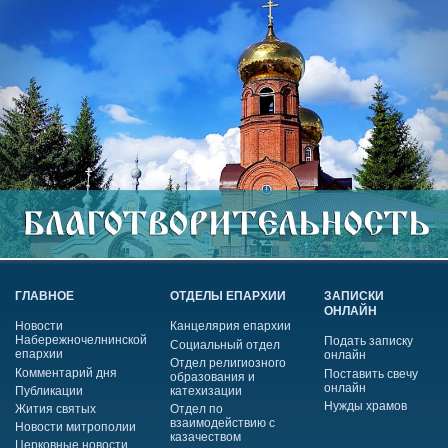
ГЛАВНОЕ
ОТДЕЛЫ ЕПАРХИИ
ЗАПИСКИ
ОНЛАЙН
Новости
Канцелярия епархии
Набережночелнинской
Подать записку
Социальный отдел
епархии
онлайн
Отдел религиозного
Комментарий дня
Поставить свечу
образования и
онлайн
Публикации
катехизации
Нужды храмов
Жития святых
Отдел по
взаимодействию с
Новости митрополии
казачеством
Церковные новости