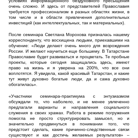
условиях информационного бездуховного пресыщения
очень сложно. И здесь от представителей Православия
требуется профессионализм в разных областях жизни, в
том числе и в области привлечения дополнительных
инвестиций (как интеллектуальных, так и материальных).
После семинара Светлана Морохова призналась нашему
корреспонденту, что восхищена людьми, приехавшими на
обучение: «Люди делают очень много для возрождения
России. И желают научиться еще большему. В Татарстане
Православие будет развиваться и процветать. Те пробные
проекты, которые сегодня защищались здесь, имеют
право на жизнь и я уверена на 200%, что все они
воплотятся. Я увидела, какой красивый Татарстан, и какие
тут живут духовно богатые люди, да и сама духовно
обогатилась».
«Участники семинара-практикума с энтузиазмом
обсуждали то, что наболело, и не менее увлеченно
предлагали варианты и направления социального
служения в своих храмах. Работа в режиме погружения
помогла не просто структурировать замысел, но и
значительно продвинуться в понимании того, что
предстоит сделать, какие причинно-следственные связи
существуют и как достичь желаемых результатов» –