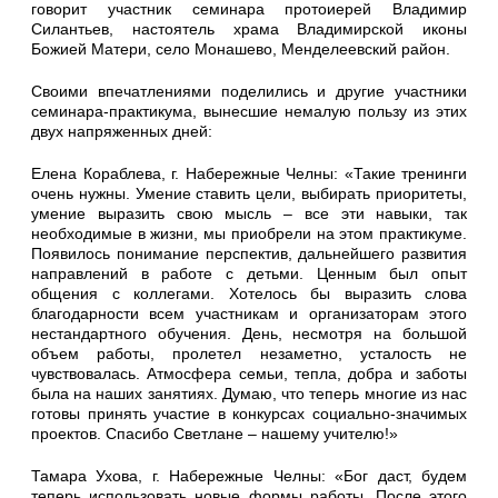
говорит участник семинара протоиерей Владимир
Силантьев, настоятель храма Владимирской иконы
Божией Матери, село Монашево, Менделеевский район.
Своими впечатлениями поделились и другие участники
семинара-практикума, вынесшие немалую пользу из этих
двух напряженных дней:
Елена Кораблева, г. Набережные Челны: «Такие тренинги
очень нужны. Умение ставить цели, выбирать приоритеты,
умение выразить свою мысль – все эти навыки, так
необходимые в жизни, мы приобрели на этом практикуме.
Появилось понимание перспектив, дальнейшего развития
направлений в работе с детьми. Ценным был опыт
общения с коллегами. Хотелось бы выразить слова
благодарности всем участникам и организаторам этого
нестандартного обучения. День, несмотря на большой
объем работы, пролетел незаметно, усталость не
чувствовалась. Атмосфера семьи, тепла, добра и заботы
была на наших занятиях. Думаю, что теперь многие из нас
готовы принять участие в конкурсах социально-значимых
проектов. Спасибо Светлане – нашему учителю!»
Тамара Ухова, г. Набережные Челны: «Бог даст, будем
теперь использовать новые формы работы. После этого