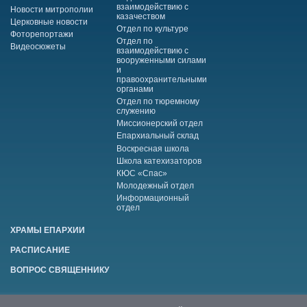
взаимодействию с
Новости митрополии
казачеством
Церковные новости
Отдел по культуре
Фоторепортажи
Отдел по
Видеосюжеты
взаимодействию с
вооруженными силами
и
правоохранительными
органами
Отдел по тюремному
служению
Миссионерский отдел
Епархиальный склад
Воскресная школа
Школа катехизаторов
КЮС «Спас»
Молодежный отдел
Информационный
отдел
ХРАМЫ ЕПАРХИИ
РАСПИСАНИЕ
ВОПРОС СВЯЩЕННИКУ