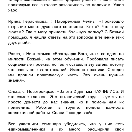
практикума все в голове разложилось по полочкам. Ушел
хаос».
Ирина Герасимова, г. Набережные Челны: «Произошло
открытие моего духовного состояния. Кто я? Что я несу
людям? Где я могу принести большую пользу? С Божьей
помощью, я нашла ответы на эти вопросы в течение этих
двух дней».
Раиса, г. Нижнекамск: «Благодарю Бога, что я сегодня, по
милости Божьей, на этом обучении. Пробовали писать
социальные проекты, но так и оставили эту затею, потому
что очень не хватает знаний. Именно практики. Сегодня
мы прошли практическую часть. Это очень нужные
знания».
Ольга, с. Новотроицкое: «За эти 2 дня мы НАУЧИЛИСЬ. И
это самое главное. Это титанический труд – суметь не
просто донести до нас знания, но и помочь нам их
применить. Работая в группе, поняли важность
коллективной работы. Спаси Господи вас!»
Все участники семинара убедились, что у них есть
единомышленники и их много, расширили свои