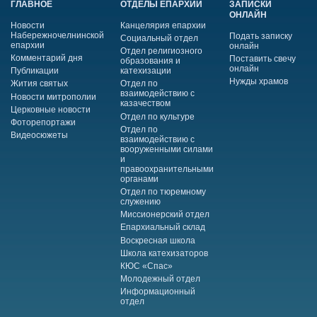
ГЛАВНОЕ
ОТДЕЛЫ ЕПАРХИИ
ЗАПИСКИ
ОНЛАЙН
Новости
Канцелярия епархии
Набережночелнинской
Подать записку
Социальный отдел
епархии
онлайн
Отдел религиозного
Комментарий дня
Поставить свечу
образования и
онлайн
Публикации
катехизации
Нужды храмов
Жития святых
Отдел по
взаимодействию с
Новости митрополии
казачеством
Церковные новости
Отдел по культуре
Фоторепортажи
Отдел по
Видеосюжеты
взаимодействию с
вооруженными силами
и
правоохранительными
органами
Отдел по тюремному
служению
Миссионерский отдел
Епархиальный склад
Воскресная школа
Школа катехизаторов
КЮС «Спас»
Молодежный отдел
Информационный
отдел