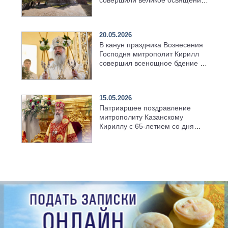
совершили великое освящение
возрождённого Троицкого
храма в селе Верхний Багряж
20.05.2026
В канун праздника Вознесения
Господня митрополит Кирилл
совершил всенощное бдение в
храме Казанской духовной
семинарии
15.05.2026
Патриаршее поздравление
митрополиту Казанскому
Кириллу с 65-летием со дня
рождения