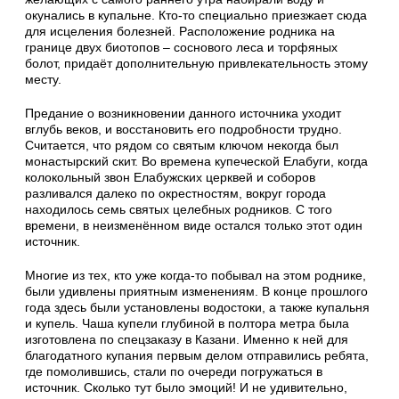
окунались в купальне. Кто-то специально приезжает сюда
для исцеления болезней. Расположение родника на
границе двух биотопов – соснового леса и торфяных
болот, придаёт дополнительную привлекательность этому
месту.
Предание о возникновении данного источника уходит
вглубь веков, и восстановить его подробности трудно.
Считается, что рядом со святым ключом некогда был
монастырский скит. Во времена купеческой Елабуги, когда
колокольный звон Елабужских церквей и соборов
разливался далеко по окрестностям, вокруг города
находилось семь святых целебных родников. С того
времени, в неизменённом виде остался только этот один
источник.
Многие из тех, кто уже когда-то побывал на этом роднике,
были удивлены приятным изменениям. В конце прошлого
года здесь были установлены водостоки, а также купальня
и купель. Чаша купели глубиной в полтора метра была
изготовлена по спецзаказу в Казани. Именно к ней для
благодатного купания первым делом отправились ребята,
где помолившись, стали по очереди погружаться в
источник. Сколько тут было эмоций! И не удивительно,