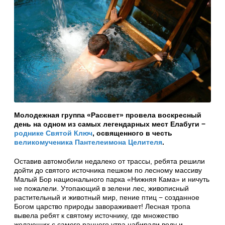
Молодежная группа «Рассвет» провела воскресный
день на одном из самых легендарных мест Елабуги −
роднике Святой Ключ
, освященного в честь
великомученика Пантелеимона Целителя
.
Оставив автомобили недалеко от трассы, ребята решили
дойти до святого источника пешком по лесному массиву
Малый Бор национального парка «Нижняя Кама» и ничуть
не пожалели. Утопающий в зелени лес, живописный
растительный и животный мир, пение птиц − созданное
Богом царство природы завораживает! Лесная тропа
вывела ребят к святому источнику, где множество
желающих с самого раннего утра набирали воду и