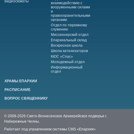
Видеосюжеты
взаимодействию с
вооруженными силами
и
правоохранительными
органами
Отдел по тюремному
служению
Миссионерский отдел
Епархиальный склад
Воскресная школа
Школа катехизаторов
КЮС «Спас»
Молодежный отдел
Информационный
отдел
ХРАМЫ ЕПАРХИИ
РАСПИСАНИЕ
ВОПРОС СВЯЩЕННИКУ
© 2008-2026 Свято-Вознесенское Архиерейское подворье г.
Набережные Челны.
Работает под управлением системы
CMS «Епархия»