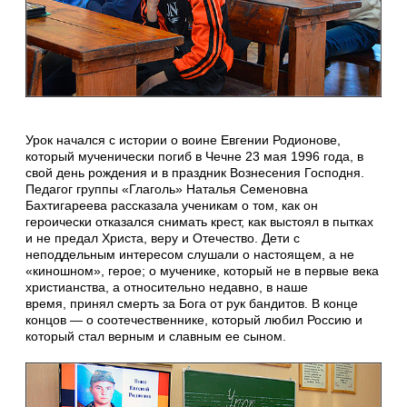
Урок начался с истории о воине Евгении Родионове,
который мученически погиб в Чечне 23 мая 1996 года, в
свой день рождения и в праздник Вознесения Господня.
Педагог группы «Глаголь» Наталья Семеновна
Бахтигареева рассказала ученикам о том, как он
героически отказался снимать крест, как выстоял в пытках
и не предал Христа, веру и Отечество. Дети с
неподдельным интересом слушали о настоящем, а не
«киношном», герое; о мученике, который не в первые века
христианства, а относительно недавно, в наше
время, принял смерть за Бога от рук бандитов. В конце
концов — о соотечественнике, который любил Россию и
который стал верным и славным ее сыном.