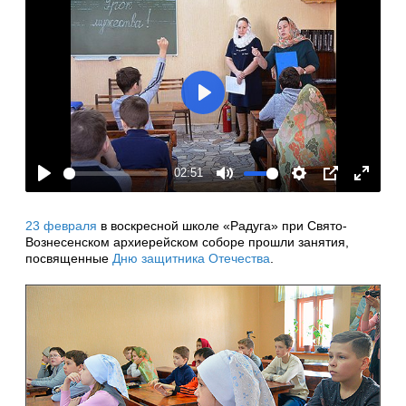
Play
02:51
Play
Mute
Settings
PIP
Enter
fullscre
23 февраля
в воскресной школе «Радуга» при Свято-
Вознесенском архиерейском соборе прошли занятия,
посвященные
Дню защитника Отечества
.