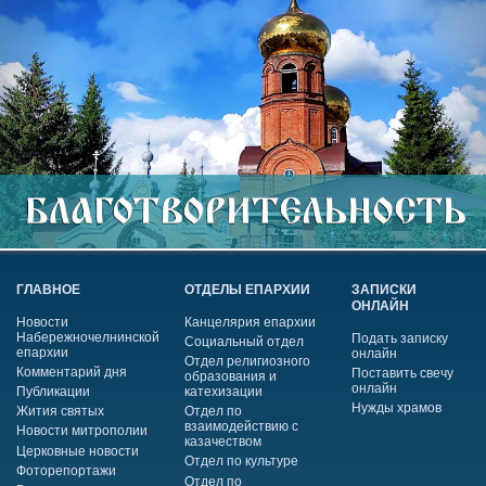
ГЛАВНОЕ
ОТДЕЛЫ ЕПАРХИИ
ЗАПИСКИ
ОНЛАЙН
Новости
Канцелярия епархии
Набережночелнинской
Подать записку
Социальный отдел
епархии
онлайн
Отдел религиозного
Комментарий дня
Поставить свечу
образования и
онлайн
Публикации
катехизации
Нужды храмов
Жития святых
Отдел по
взаимодействию с
Новости митрополии
казачеством
Церковные новости
Отдел по культуре
Фоторепортажи
Отдел по