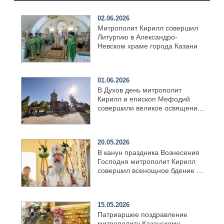
02.06.2026
Митрополит Кирилл совершил
Литургию в Александро-
Невском храме города Казани
01.06.2026
В Духов день митрополит
Кирилл и епископ Мефодий
совершили великое освящение
возрождённого Троицкого
храма в селе Верхний Багряж
20.05.2026
В канун праздника Вознесения
Господня митрополит Кирилл
совершил всенощное бдение в
храме Казанской духовной
семинарии
15.05.2026
Патриаршее поздравление
митрополиту Казанскому