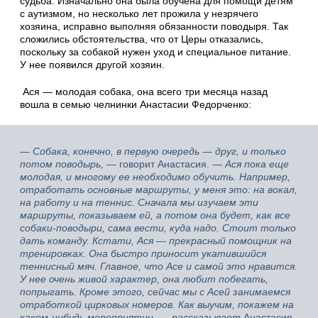
судьба. Изначально она была обучена для помощи детям
с аутизмом, но несколько лет прожила у незрячего
хозяина, исправно выполняя обязанности поводыря. Так
сложились обстоятельства, что от Церы отказались,
поскольку за собакой нужен уход и специальное питание.
У нее появился другой хозяин.
Ася — молодая собака, она всего три месяца назад
вошла в семью челнинки Анастасии Федорченко:
— Собака, конечно, в первую очередь — друг, и только
потом поводырь,
— говорит Анастасия. —
Ася пока еще
молодая, и многому ее необходимо обучить. Например,
отработать основные маршруты, у меня это: на вокал,
на работу и на теннис. Сначала мы изучаем эти
маршруты, показываем ей, а потом она будет, как все
собаки-поводыри, сама вести, куда надо. Стоит только
дать команду. Кстати, Ася — прекрасный помощник на
тренировках. Она быстро приносит укатившийся
теннисный мяч. Главное, что Асе и самой это нравится.
У нее очень живой характер, она любит побегать,
попрыгать. Кроме этого, сейчас мы с Асей занимаемся
отработкой цирковых номеров. Как выучим, покажем на
каком-нибудь мероприятии, — рассказывает
Анастасия
.