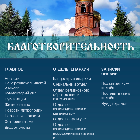
ГЛАВНОЕ
ОТДЕЛЫ ЕПАРХИИ
ЗАПИСКИ
ОНЛАЙН
Новости
Канцелярия епархии
Набережночелнинской
Подать записку
Социальный отдел
епархии
онлайн
Отдел религиозного
Комментарий дня
Поставить свечу
образования и
онлайн
Публикации
катехизации
Нужды храмов
Жития святых
Отдел по
взаимодействию с
Новости митрополии
казачеством
Церковные новости
Отдел по культуре
Фоторепортажи
Отдел по
Видеосюжеты
взаимодействию с
вооруженными силами
и