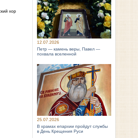
ский хор
12.07.2026
Петр — камень веры, Павел —
похвала вселенной
25.07.2026
В храмах епархии пройдут службы
в День Крещения Руси