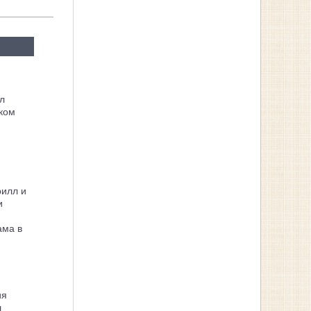
л
ком
рилл и
и
ама в
ия
л