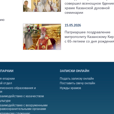
совершил всенощное бдение
храме Казанской духовной
семинарии
жию
15.05.2026
Патриаршее поздравление
митрополиту Казанскому Кир
с 65-летием со дня рождени
ЕПАРХИИ
ЗАПИСКИ ОНЛАЙН
я епархии
Подать записку онлайн
й отдел
Поставить свечу онлайн
игиозного образования и
Нужды храмов
ии
взаимодействию с казачеством
ультуре
взаимодействию с вооруженными
правоохранительными органами
тюремному служению