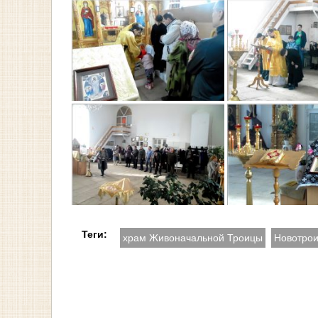
Теги:
храм Живоначальной Троицы
Новотрои