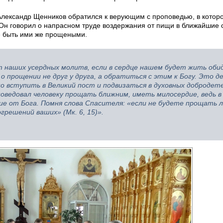
лександр Щенников обратился к верующим с проповедью, в которо
Он говорил о напрасном труде воздержания от пищи в ближайшие 
е быть ими же прощеными.
т наших усердных молитв, если в сердце нашем будет жить оби
 прощении не друг у друга, а обратиться с этим к Богу. Это д
о вступить в Великий пост и подвизаться в духовных добродет
поведовал человеку прощать ближним, иметь милосердие, ведь 
ние от Бога. Помня слова Спасителя: «если не будете прощать 
грешений ваших» (Мк. 6, 15)».