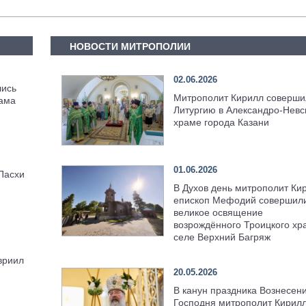
НОВОСТИ МИТРОПОЛИИ
02.06.2026
лись
Митрополит Кирилл соверши
рама
Литургию в Александро-Невс
храме города Казани
01.06.2026
Пасхи
В Духов день митрополит Ки
епископ Мефодий совершил
великое освящение
возрождённого Троицкого хр
селе Верхний Багряж
вриил
20.05.2026
В канун праздника Вознесен
Господня митрополит Кирил