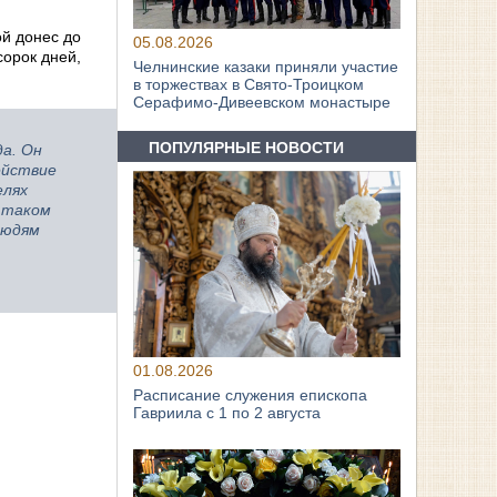
й донес до
05.08.2026
сорок дней,
Челнинские казаки приняли участие
в торжествах в Свято‑Троицком
Серафимо‑Дивеевском монастыре
ПОПУЛЯРНЫЕ НОВОСТИ
да. Он
ействие
елях
в таком
людям
01.08.2026
Расписание служения епископа
Гавриила с 1 по 2 августа