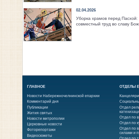
02.04.2026
Уборка храмов перед Пасхой:
совместный труд во славу Бо
ГЛАВНОЕ
ОТДЕЛЫ 
Новости Набережночелнинской епархии
Канцеляри
Комментарий дня
Социальны
Публикации
Отдел рел
катехизац
Жития святых
Отдел по 
Новости митрополии
Отдел по к
Церковные новости
Отдел по 
Фоторепортажи
силами и 
Видеосюжеты
Отдел по 