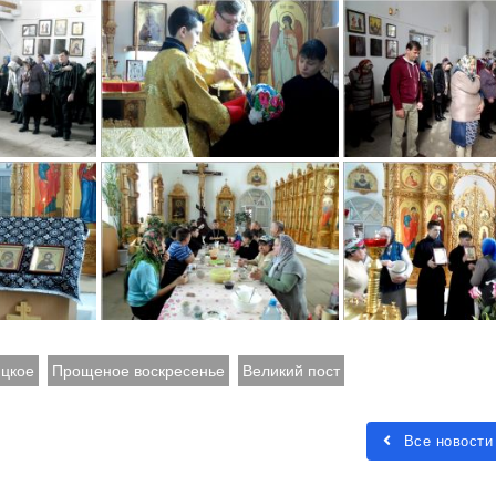
цкое
Прощеное воскресенье
Великий пост
Все новости