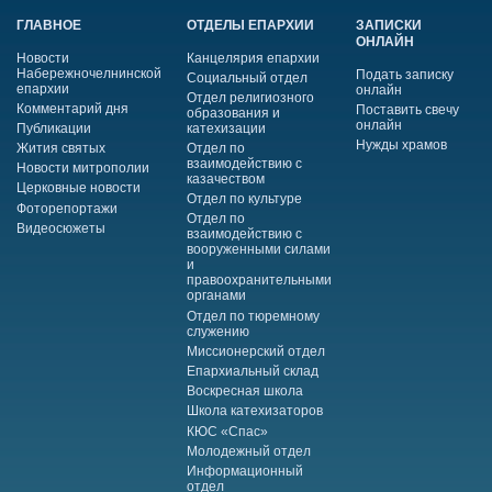
ГЛАВНОЕ
ОТДЕЛЫ ЕПАРХИИ
ЗАПИСКИ
ОНЛАЙН
Новости
Канцелярия епархии
Набережночелнинской
Подать записку
Социальный отдел
епархии
онлайн
Отдел религиозного
Комментарий дня
Поставить свечу
образования и
онлайн
Публикации
катехизации
Нужды храмов
Жития святых
Отдел по
взаимодействию с
Новости митрополии
казачеством
Церковные новости
Отдел по культуре
Фоторепортажи
Отдел по
Видеосюжеты
взаимодействию с
вооруженными силами
и
правоохранительными
органами
Отдел по тюремному
служению
Миссионерский отдел
Епархиальный склад
Воскресная школа
Школа катехизаторов
КЮС «Спас»
Молодежный отдел
Информационный
отдел