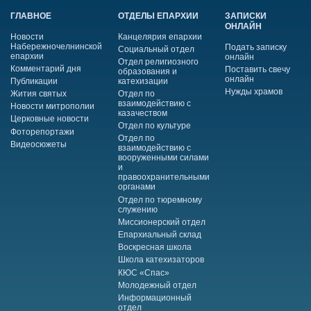
ГЛАВНОЕ
ОТДЕЛЫ ЕПАРХИИ
ЗАПИСКИ
ОНЛАЙН
Новости
Канцелярия епархии
Набережночелнинской
Подать записку
Социальный отдел
епархии
онлайн
Отдел религиозного
Комментарий дня
Поставить свечу
образования и
онлайн
Публикации
катехизации
Нужды храмов
Жития святых
Отдел по
взаимодействию с
Новости митрополии
казачеством
Церковные новости
Отдел по культуре
Фоторепортажи
Отдел по
Видеосюжеты
взаимодействию с
вооруженными силами
и
правоохранительными
органами
Отдел по тюремному
служению
Миссионерский отдел
Епархиальный склад
Воскресная школа
Школа катехизаторов
КЮС «Спас»
Молодежный отдел
Информационный
отдел