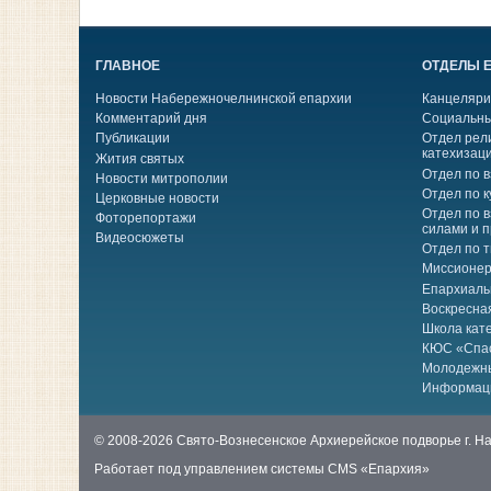
ГЛАВНОЕ
ОТДЕЛЫ 
Новости Набережночелнинской епархии
Канцеляри
Комментарий дня
Социальны
Публикации
Отдел рел
катехизац
Жития святых
Отдел по 
Новости митрополии
Отдел по к
Церковные новости
Отдел по 
Фоторепортажи
силами и 
Видеосюжеты
Отдел по 
Миссионер
Епархиаль
Воскресна
Школа кат
КЮС «Спа
Молодежн
Информац
© 2008-2026 Свято-Вознесенское Архиерейское подворье г. 
Работает под управлением системы
CMS «Епархия»