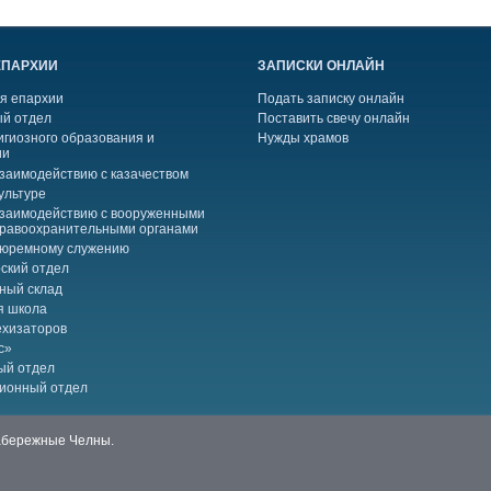
ЕПАРХИИ
ЗАПИСКИ ОНЛАЙН
я епархии
Подать записку онлайн
й отдел
Поставить свечу онлайн
игиозного образования и
Нужды храмов
ии
взаимодействию с казачеством
ультуре
взаимодействию с вооруженными
правоохранительными органами
тюремному служению
ский отдел
ный склад
я школа
ехизаторов
с»
ый отдел
ионный отдел
Набережные Челны.