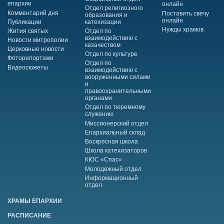
епархии
онлайн
Отдел религиозного
Комментарий дня
Поставить свечу
образования и
онлайн
Публикации
катехизации
Нужды храмов
Жития святых
Отдел по
взаимодействию с
Новости митрополии
казачеством
Церковные новости
Отдел по культуре
Фоторепортажи
Отдел по
Видеосюжеты
взаимодействию с
вооруженными силами
и
правоохранительными
органами
Отдел по тюремному
служению
Миссионерский отдел
Епархиальный склад
Воскресная школа
Школа катехизаторов
КЮС «Спас»
Молодежный отдел
Информационный
отдел
ХРАМЫ ЕПАРХИИ
РАСПИСАНИЕ