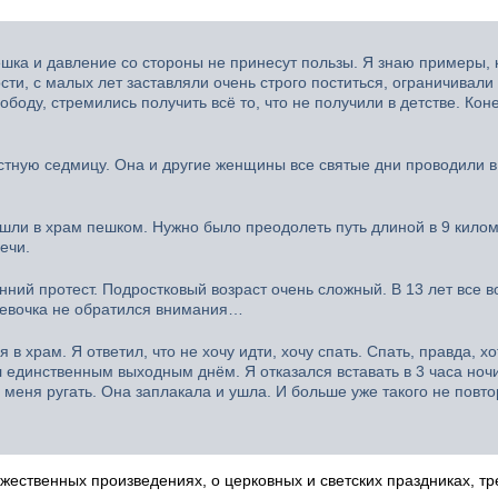
ешка и давление со стороны не принесут пользы. Я знаю примеры, к
сти, с малых лет заставляли очень строго поститься, ограничивал
боду, стремились получить всё то, что не получили в детстве. Коне
астную седмицу. Она и другие женщины все святые дни проводили в
е шли в храм пешком. Нужно было преодолеть путь длиной в 9 килом
ечи.
нний протест. Подростковый возраст очень сложный. В 13 лет все в
 девочка не обратился внимания…
в храм. Я ответил, что не хочу идти, хочу спать. Спать, правда, х
 единственным выходным днём. Я отказался вставать в 3 часа ночи
а меня ругать. Она заплакала и ушла. И больше уже такого не повт
жественных произведениях, о церковных и светских праздниках, т