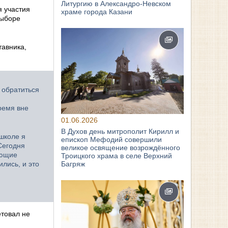
Литургию в Александро-Невском
я участия
храме города Казани
выборе
тавника,
 обратиться
и
ремя вне
01.06.2026
В Духов день митрополит Кирилл и
 школе я
епископ Мефодий совершили
Сегодня
великое освящение возрождённого
ающие
Троицкого храма в селе Верхний
Багряж
лись, и это
етовал не