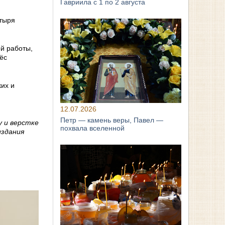
Гавриила с 1 по 2 августа
тыря
й работы,
ёс
их и
12.07.2026
Петр — камень веры, Павел —
у и верстке
похвала вселенной
издания