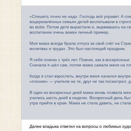
«Спешить точно не надо. Господь всё управит. А сп
воцерковлённых семьях детей воспитывали в строго
во всём. Потом дети вырастали и, вырвавшись на сво
воспитании очень важен личный пример.
Моя мама всегда брала отпуск за свой счёт на Стр
молитвах и трудах. Это был настоящий праздник.
Я себя помню с трёх лет. Помню, как в воскресень
Сначала я шёл сам, потом мама сажала меня на пл
Когда я стал взрослеть, внутри меня начался внутре
«плохие» — учителя не те, друг не так посмотрел,
В один из воскресных дней мама вновь позвала меня 
учились шесть дней в неделю. Воскресный день был
утра прийти в храм. Мама не стала давить, не стал
Далее владыка ответил на вопросы о любимых худо