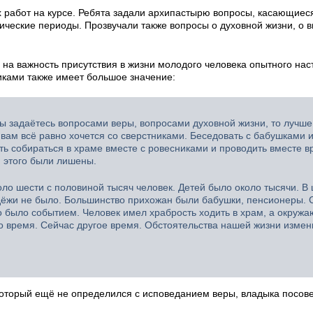
 работ на курсе. Ребята задали архипастырю вопросы, касающиес
ические периоды. Прозвучали также вопросы о духовной жизни, о 
 на важность присутствия в жизни молодого человека опытного нас
никами также имеет большое значение:
вы задаётесь вопросами веры, вопросами духовной жизни, то лучше
 вам всё равно хочется со сверстниками. Беседовать с бабушками 
ть собираться в храме вместе с ровесниками и проводить вместе в
 этого были лишены.
оло шести с половиной тысяч человек. Детей было около тысячи. В
одёжи не было. Большинство прихожан были бабушки, пенсионеры. 
о было событием. Человек имел храбрость ходить в храм, а окруж
о время. Сейчас другое время. Обстоятельства нашей жизни измени
 который ещё не определился с исповеданием веры, владыка посов