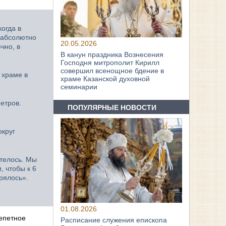
огда в
и абсолютно
20.05.2026
чно, в
В канун праздника Вознесения
Господня митрополит Кирилл
совершил всенощное бдение в
 храме в
храме Казанской духовной
семинарии
етров.
ПОПУЛЯРНЫЕ НОВОСТИ
округ
отелось. Мы
, чтобы к 6
орялось».
01.08.2026
репетное
Расписание служения епископа