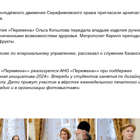
молодёжного движения Серафимовского храма пригласили архипас
а.
вития «Перемена» Ольга Копылова передала владыке изделия ручно
раниченными возможностями здоровья. Митрополит Кирилл преподн
фрукты.
рсию по епархиальному управлению, рассказал о служении Казанск
 «Перемена»» реализуется АНО «Перемена»» при поддержке
ная инициатива-2024». Впереди у студентов занятия по дизайн
лу. Дети примут участие в вёрстке еженедельного печатного 
радио и в организации фотовыставки.