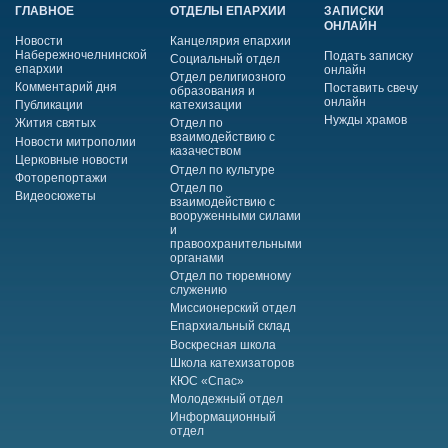
ГЛАВНОЕ
ОТДЕЛЫ ЕПАРХИИ
ЗАПИСКИ
ОНЛАЙН
Новости
Канцелярия епархии
Набережночелнинской
Подать записку
Социальный отдел
епархии
онлайн
Отдел религиозного
Комментарий дня
Поставить свечу
образования и
онлайн
Публикации
катехизации
Нужды храмов
Жития святых
Отдел по
взаимодействию с
Новости митрополии
казачеством
Церковные новости
Отдел по культуре
Фоторепортажи
Отдел по
Видеосюжеты
взаимодействию с
вооруженными силами
и
правоохранительными
органами
Отдел по тюремному
служению
Миссионерский отдел
Епархиальный склад
Воскресная школа
Школа катехизаторов
КЮС «Спас»
Молодежный отдел
Информационный
отдел