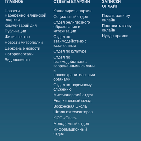
ГЛАВНОЕ
ОТДЕЛЫ ЕПАРХИИ
ЗАПИСКИ
ОНЛАЙН
Новости
Канцелярия епархии
Набережночелнинской
Подать записку
Социальный отдел
епархии
онлайн
Отдел религиозного
Комментарий дня
Поставить свечу
образования и
онлайн
Публикации
катехизации
Нужды храмов
Жития святых
Отдел по
взаимодействию с
Новости митрополии
казачеством
Церковные новости
Отдел по культуре
Фоторепортажи
Отдел по
Видеосюжеты
взаимодействию с
вооруженными силами
и
правоохранительными
органами
Отдел по тюремному
служению
Миссионерский отдел
Епархиальный склад
Воскресная школа
Школа катехизаторов
КЮС «Спас»
Молодежный отдел
Информационный
отдел