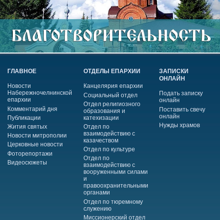
ГЛАВНОЕ
ОТДЕЛЫ ЕПАРХИИ
ЗАПИСКИ
ОНЛАЙН
Новости
Канцелярия епархии
Набережночелнинской
Подать записку
Социальный отдел
епархии
онлайн
Отдел религиозного
Комментарий дня
Поставить свечу
образования и
онлайн
Публикации
катехизации
Нужды храмов
Жития святых
Отдел по
взаимодействию с
Новости митрополии
казачеством
Церковные новости
Отдел по культуре
Фоторепортажи
Отдел по
Видеосюжеты
взаимодействию с
вооруженными силами
и
правоохранительными
органами
Отдел по тюремному
служению
Миссионерский отдел