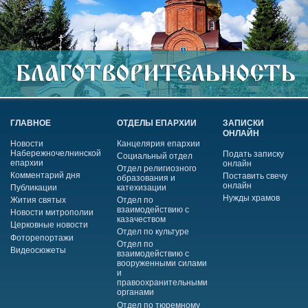
ГЛАВНОЕ
ОТДЕЛЫ ЕПАРХИИ
ЗАПИСКИ
ОНЛАЙН
Новости
Канцелярия епархии
Набережночелнинской
Подать записку
Социальный отдел
епархии
онлайн
Отдел религиозного
Комментарий дня
Поставить свечу
образования и
онлайн
Публикации
катехизации
Нужды храмов
Жития святых
Отдел по
взаимодействию с
Новости митрополии
казачеством
Церковные новости
Отдел по культуре
Фоторепортажи
Отдел по
Видеосюжеты
взаимодействию с
вооруженными силами
и
правоохранительными
органами
Отдел по тюремному