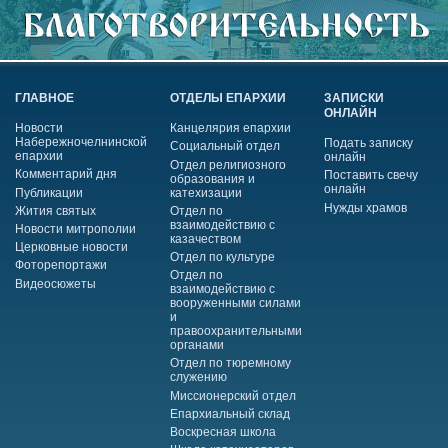
ГЛАВНОЕ
ОТДЕЛЫ ЕПАРХИИ
ЗАПИСКИ
ОНЛАЙН
Новости
Канцелярия епархии
Набережночелнинской
Подать записку
Социальный отдел
епархии
онлайн
Отдел религиозного
Комментарий дня
Поставить свечу
образования и
онлайн
Публикации
катехизации
Нужды храмов
Жития святых
Отдел по
взаимодействию с
Новости митрополии
казачеством
Церковные новости
Отдел по культуре
Фоторепортажи
Отдел по
Видеосюжеты
взаимодействию с
вооруженными силами
и
правоохранительными
органами
Отдел по тюремному
служению
Миссионерский отдел
Епархиальный склад
Воскресная школа