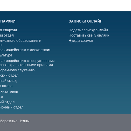
ЕПАРХИИ
ЗАПИСКИ ОНЛАЙН
я епархии
Подать записку онлайн
й отдел
Поставить свечу онлайн
игиозного образования и
Нужды храмов
ии
взаимодействию с казачеством
ультуре
взаимодействию с вооруженными
правоохранительными органами
тюремному служению
ский отдел
ный склад
я школа
ехизаторов
с»
ый отдел
ионный отдел
Набережные Челны.