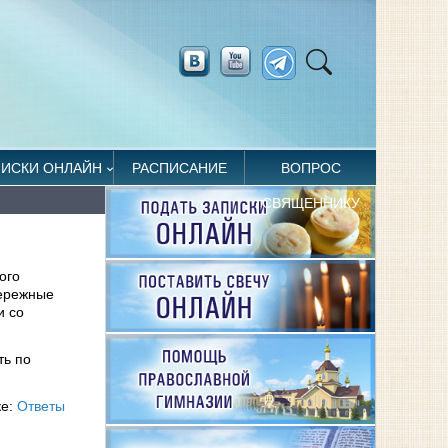
ПИСКИ ОНЛАЙН
РАСПИСАНИЕ
ВОПРОС
СВЯЩЕННИКУ
ого
бережные
и со
ть по
ке:
Ответы