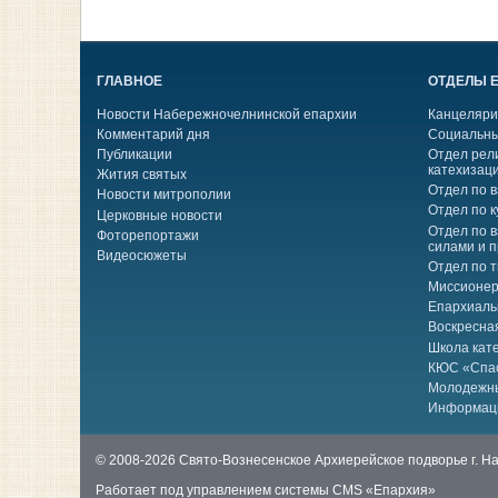
ГЛАВНОЕ
ОТДЕЛЫ 
Новости Набережночелнинской епархии
Канцеляри
Комментарий дня
Социальны
Публикации
Отдел рел
катехизац
Жития святых
Отдел по 
Новости митрополии
Отдел по к
Церковные новости
Отдел по 
Фоторепортажи
силами и 
Видеосюжеты
Отдел по 
Миссионер
Епархиаль
Воскресна
Школа кат
КЮС «Спа
Молодежн
Информац
© 2008-2026 Свято-Вознесенское Архиерейское подворье г. 
Работает под управлением системы
CMS «Епархия»