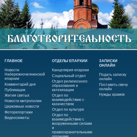
ГЛАВНОЕ
ОТДЕЛЫ ЕПАРХИИ
ЗАПИСКИ
ОНЛАЙН
Новости
Канцелярия епархии
Набережночелнинской
Подать записку
Социальный отдел
епархии
онлайн
Отдел религиозного
Комментарий дня
Поставить свечу
образования и
онлайн
Публикации
катехизации
Нужды храмов
Жития святых
Отдел по
взаимодействию с
Новости митрополии
казачеством
Церковные новости
Отдел по культуре
Фоторепортажи
Отдел по
Видеосюжеты
взаимодействию с
вооруженными силами
и
правоохранительными
органами