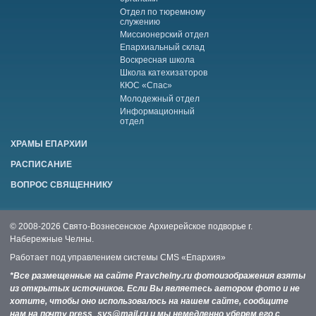
Отдел по тюремному
служению
Миссионерский отдел
Епархиальный склад
Воскресная школа
Школа катехизаторов
КЮС «Спас»
Молодежный отдел
Информационный
отдел
ХРАМЫ ЕПАРХИИ
РАСПИСАНИЕ
ВОПРОС СВЯЩЕННИКУ
© 2008-2026 Свято-Вознесенское Архиерейское подворье г.
Набережные Челны.
Работает под управлением системы
CMS «Епархия»
*Все размещенные на сайте Pravchelny.ru фотоизображения взяты
из открытых источников. Если Вы являетесь автором фото и не
хотите, чтобы оно использовалось на нашем сайте, сообщите
нам на почту press_svs@mail.ru и мы немедленно уберем его с