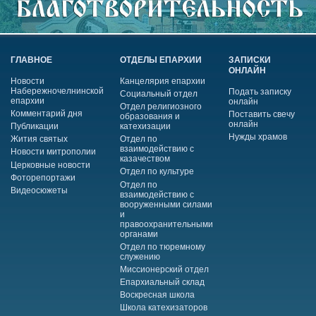
ГЛАВНОЕ
ОТДЕЛЫ ЕПАРХИИ
ЗАПИСКИ
ОНЛАЙН
Новости
Канцелярия епархии
Набережночелнинской
Подать записку
Социальный отдел
епархии
онлайн
Отдел религиозного
Комментарий дня
Поставить свечу
образования и
онлайн
Публикации
катехизации
Нужды храмов
Жития святых
Отдел по
взаимодействию с
Новости митрополии
казачеством
Церковные новости
Отдел по культуре
Фоторепортажи
Отдел по
Видеосюжеты
взаимодействию с
вооруженными силами
и
правоохранительными
органами
Отдел по тюремному
служению
Миссионерский отдел
Епархиальный склад
Воскресная школа
Школа катехизаторов