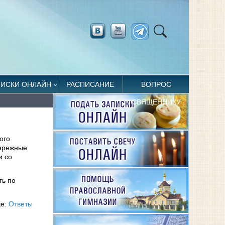
ПИСКИ ОНЛАЙН
РАСПИСАНИЕ
ВОПРОС
СВЯЩЕННИКУ
ого
бережные
и со
ть по
ке:
Ответы