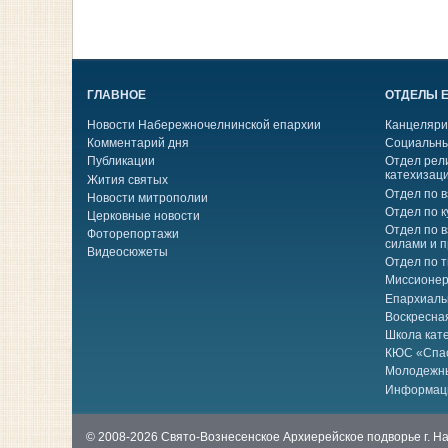
ГЛАВНОЕ
ОТДЕЛЫ 
Новости Набережночелнинской епархии
Канцеляри
Комментарий дня
Социальны
Публикации
Отдел рел
катехизац
Жития святых
Отдел по 
Новости митрополии
Отдел по к
Церковные новости
Отдел по 
Фоторепортажи
силами и 
Видеосюжеты
Отдел по 
Миссионер
Епархиаль
Воскресна
Школа кат
КЮС «Спа
Молодежн
Информац
© 2008-2026 Свято-Вознесенское Архиерейское подворье г. 