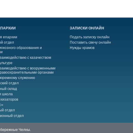
ЕПАРХИИ
ЗАПИСКИ ОНЛАЙН
я епархии
Подать записку онлайн
й отдел
Поставить свечу онлайн
игиозного образования и
Нужды храмов
ии
взаимодействию с казачеством
ультуре
взаимодействию с вооруженными
правоохранительными органами
тюремному служению
ский отдел
ный склад
я школа
ехизаторов
с»
ый отдел
ионный отдел
Набережные Челны.