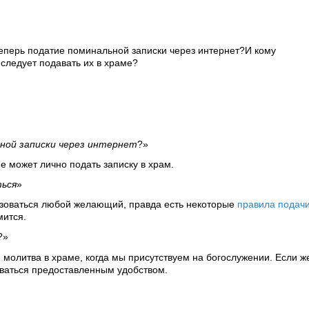
теперь податие поминальной записки через интернет?И кому
следует подавать их в храме?
ной записки через интернет
?»
не может лично подать записку в храм.
ться
»
зоваться любой желающий, правда есть некоторые
правила подач
мится.
?»
молитва в храме, когда мы присутствуем на богослужении. Если ж
оваться предоставленным удобством.