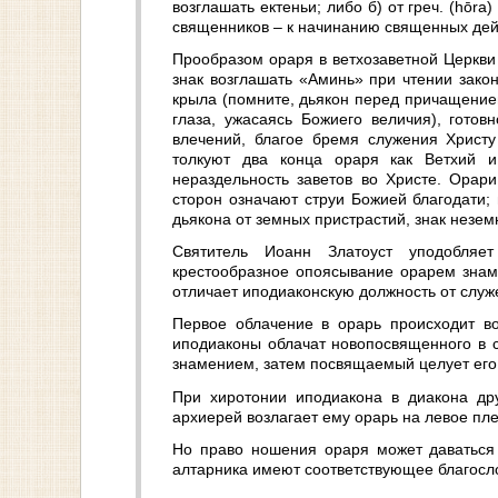
возглашать ектеньи; либо б) от греч. (hōra
священников – к начинанию священных дейс
Прообразом ораря в ветхозаветной Церкви 
знак возглашать «Аминь» при чтении зако
крыла (помните, дьякон перед причащени
глаза, ужасаясь Божиего величия), готов
влечений, благое бремя служения Христу
толкуют два конца ораря как Ветхий и
нераздельность заветов во Христе. Орар
сторон означают струи Божией благодати;
дьякона от земных пристрастий, знак незе
Святитель Иоанн Златоуст уподобляет
крестообразное опоясывание орарем знаме
отличает иподиаконскую должность от слу
Первое облачение в орарь происходит во
иподиаконы облачат новопосвященного в с
знамением, затем посвящаемый целует его
При хиротонии иподиакона в диакона др
архиерей возлагает ему орарь на левое пле
Но право ношения ораря может даваться
алтарника имеют соответствующее благослов