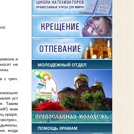
что
диакона и
носят не
МОЛОДЕЖНЫЙ ОТДЕЛ
коны.
 с греч.
произошло
рания уст
я. Таким
ий!) знак
ец ораря,
«смотрю»,
 дьяконы,
ПОМОЩЬ ХРАМАМ
е, когда