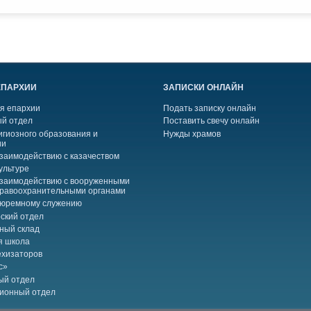
ЕПАРХИИ
ЗАПИСКИ ОНЛАЙН
я епархии
Подать записку онлайн
й отдел
Поставить свечу онлайн
игиозного образования и
Нужды храмов
ии
взаимодействию с казачеством
ультуре
взаимодействию с вооруженными
правоохранительными органами
тюремному служению
ский отдел
ный склад
я школа
ехизаторов
с»
ый отдел
ионный отдел