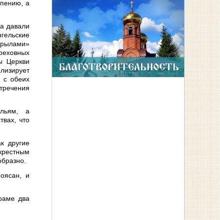
 пению, а
та давали
нгельские
крылами»
греховных
ы Церкви
лизирует
 с обеих
отречения
ыльям, а
твах, что
к другие
 крестным
образно.
оясан, и
раме два