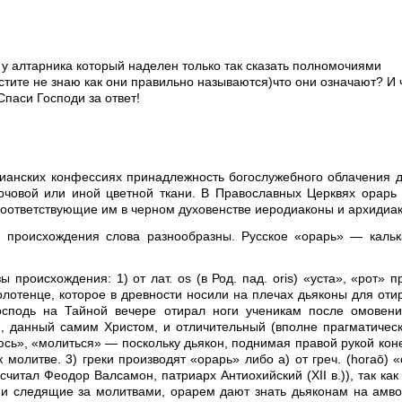
у алтарника который наделен только так сказать полномочиями
стите не знаю как они правильно называются)что они означают? И 
Спаси Господи за ответ!
стианских конфессиях принадлежность богослужебного облачения 
рчовой или иной цветной ткани. В Православных Церквях орарь 
 соответствующие им в черном духовенстве иеродиаконы и архидиа
 происхождения слова разнообразны. Русское «орарь» — калька
ы происхождения: 1) от лат. os (в Род. пад. oris) «уста», «рот» 
полотенце, которое в древности носили на плечах дьяконы для оти
сподь на Тайной вечере отирал ноги ученикам после омовени
, данный самим Христом, и отличительный (вполне прагматическ
олюсь», «молиться» — поскольку дьякон, поднимая правой рукой кон
к молитве. 3) греки производят «орарь» либо а) от греч. (horaō) 
считал Феодор Валсамон, патриарх Антиохийский (XII в.)), так как
и следящие за молитвами, орарем дают знать дьяконам на амвон