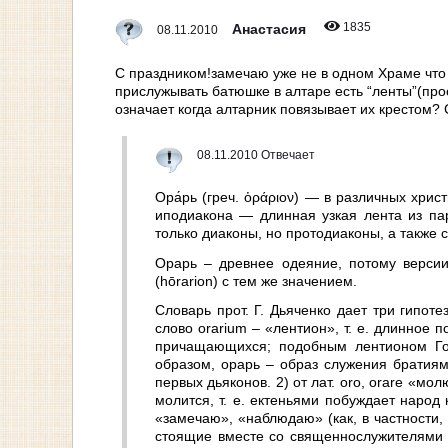
1835
Анастасия
08.11.2010
С праздником!замечаю уже не в одном Храме что 
прислужывать батюшке в алтаре есть “ленты”(про
означает когда алтарник повязывает их крестом? 
08.11.2010 Отвечает
Ора́рь (греч. ὀράριον) — в различных хри
иподиакона — длинная узкая лента из па
только диаконы, но протодиаконы, а также
Орарь – древнее одеяние, потому версии
(hōrarion) с тем же значением.
Словарь прот. Г. Дьяченко дает три гипотез
слово orarium – «лентион», т. е. длинное 
причащающихся; подобным лентионом Го
образом, орарь – образ служения братиям
первых дьяконов. 2) от лат. oro, orare «м
молится, т. е. ектеньями побуждает народ 
«замечаю», «наблюдаю» (как, в частности, 
стоящие вместе со священнослужителями 