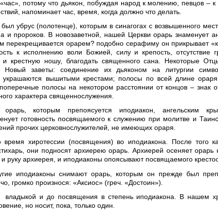
) «час», потому что дьякон, побуждая народ к молению, певцов – к
твий, напоминает час, время, когда должно что делать.
был убрус (полотенце), которым в синагогах с возвышенного мес
на и пророков. В новозаветной, нашей Церкви орарь знаменует а
ем перекрещивается орарем? подобно серафиму он прикрывает «
ность к исполнению воли Божией, силу и крепость, отсутствие 
 и крестную ношу, благодать священного сана. Некоторые Отц
 Новый заветы: соединение их дьяконом на литургии симво
и украшаются вышитыми крестами; полосы по всей длине ораря
 поперечные полосы на некотором расстоянии от концов – знак 
много характера священнослужения.
 орарь, которым препоясуется иподиакон, ангельским кр
нует готовность посвящаемого к служению при молитве и Таинс
жений прочих церковнослужителей, не имеющих ораря.
 время хиротессии (посвящения) во иподиакона. После того ка
тихарь, они подносят архиерею орарь. Архиерей осеняет орарь
 и руку архиерея, и иподиаконы опоясывают посвящаемого кресто
угие иподиаконы снимают орарь, которым он прежде был преп
чо, громко произнося: «Аксиос» (греч. «Достоин»).
 владыкой и до посвящения в степень иподиакона. В нашем х
ение, но носит, пока, только один.