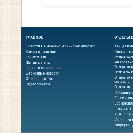
ГЛАВНОЕ
ОТДЕЛЫ 
Новости Набережночелнинской епархии
Канцеляри
Комментарий дня
Социальны
Публикации
Отдел рел
катехизац
Жития святых
Отдел по 
Новости митрополии
Отдел по к
Церковные новости
Отдел по 
Фоторепортажи
силами и 
Видеосюжеты
Отдел по 
Миссионер
Епархиаль
Воскресна
Школа кат
КЮС «Спа
Молодежн
Информац