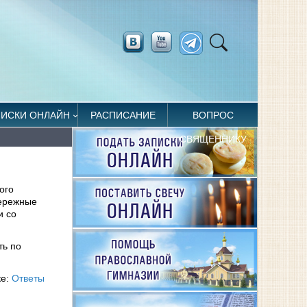
ПИСКИ ОНЛАЙН
РАСПИСАНИЕ
ВОПРОС
СВЯЩЕННИКУ
ого
бережные
и со
ть по
ке:
Ответы