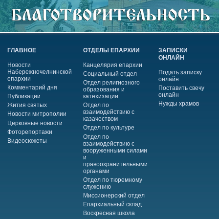
ГЛАВНОЕ
ОТДЕЛЫ ЕПАРХИИ
ЗАПИСКИ
ОНЛАЙН
Новости
Канцелярия епархии
Набережночелнинской
Подать записку
Социальный отдел
епархии
онлайн
Отдел религиозного
Комментарий дня
Поставить свечу
образования и
онлайн
Публикации
катехизации
Нужды храмов
Жития святых
Отдел по
взаимодействию с
Новости митрополии
казачеством
Церковные новости
Отдел по культуре
Фоторепортажи
Отдел по
Видеосюжеты
взаимодействию с
вооруженными силами
и
правоохранительными
органами
Отдел по тюремному
служению
Миссионерский отдел
Епархиальный склад
Воскресная школа