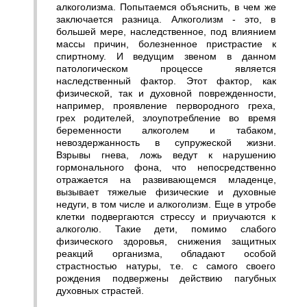
алкоголизма. Попытаемся объяснить, в чем же
заключается разница. Алкоголизм - это, в
большей мере, наследственное, под влиянием
массы причин, болезненное пристрастие к
спиртному. И ведущим звеном в данном
патологическом процессе является
наследственный фактор. Этот фактор, как
физической, так и духовной поврежденности,
например, проявление первородного греха,
грех родителей, злоупотребление во время
беременности алкоголем и табаком,
невоздержанность в супружеской жизни.
Взрывы гнева, ложь ведут к нарушению
гормонального фона, что непосредственно
отражается на развивающемся младенце,
вызывает тяжелые физические и духовные
недуги, в том числе и алкоголизм. Еще в утробе
клетки подвергаются стрессу и приучаются к
алкоголю. Такие дети, помимо слабого
физического здоровья, снижения защитных
реакций организма, обладают особой
страстностью натуры, т.е. с самого своего
рождения подвержены действию пагубных
духовных страстей.