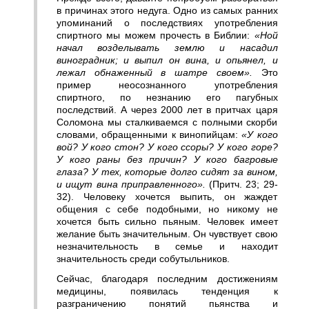
в причинах этого недуга. Одно из самых ранних
упоминаний о последствиях употребления
спиртного мы можем прочесть в Библии:
«Ной
начал возделывать землю и насадил
виноградник; и выпил он вина, и опьянел, и
лежал обнаженный в шатре своем».
Это
пример неосознанного употребления
спиртного, по незнанию его пагубных
последствий. А через 2000 лет в притчах царя
Соломона мы сталкиваемся с полными скорби
словами, обращенными к винопийцам:
«У кого
вой? У кого стон? У кого ссоры? У кого горе?
У кого раны без причин? У кого багровые
глаза? У тех, которые долго сидят за вином,
и ищут вина приправленного».
(Притч. 23; 29-
32). Человеку хочется выпить, он жаждет
общения с себе подобными, но никому не
хочется быть сильно пьяным. Человек имеет
желание быть значительным. Он чувствует свою
незначительность в семье и находит
значительность среди собутыльников.
Сейчас, благодаря последним достижениям
медицины, появилась тенденция к
разграничению понятий пьянства и