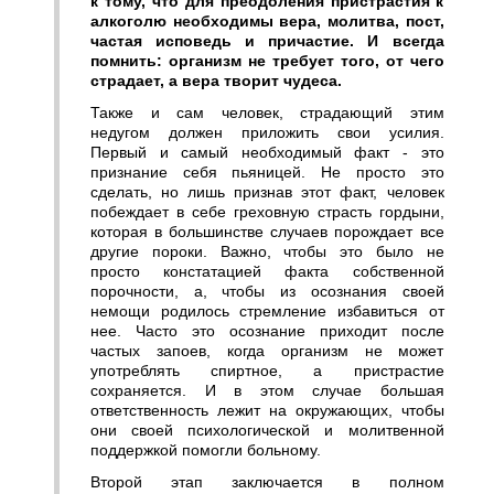
к тому, что для преодоления пристрастия к
алкоголю необходимы вера, молитва, пост,
частая исповедь и причастие. И всегда
помнить: организм не требует того, от чего
страдает, а вера творит чудеса.
Также и сам человек, страдающий этим
недугом должен приложить свои усилия.
Первый и самый необходимый факт - это
признание себя пьяницей. Не просто это
сделать, но лишь признав этот факт, человек
побеждает в себе греховную страсть гордыни,
которая в большинстве случаев порождает все
другие пороки. Важно, чтобы это было не
просто констатацией факта собственной
порочности, а, чтобы из осознания своей
немощи родилось стремление избавиться от
нее. Часто это осознание приходит после
частых запоев, когда организм не может
употреблять спиртное, а пристрастие
сохраняется. И в этом случае большая
ответственность лежит на окружающих, чтобы
они своей психологической и молитвенной
поддержкой помогли больному.
Второй этап заключается в полном