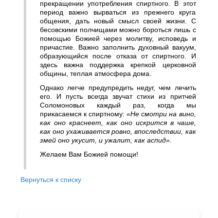
прекращении употребления спиртного. В этот
период важно вырваться из прежнего круга
общения, дать новый смысл своей жизни. С
бесовскими полчищами можно бороться лишь с
помощью Божией через молитву, исповедь и
причастие. Важно заполнить духовный вакуум,
образующийся после отказа от спиртного. И
здесь важна поддержка крепкой церковной
общины, теплая атмосфера дома.
Однако легче предупредить недуг, чем лечить
его. И пусть всегда звучат стихи из притчей
Соломоновых каждый раз, когда мы
прикасаемся к спиртному:
«Не смотри на вино,
как оно краснеет, как оно искрится в чаше,
как оно ухаживается ровно, впоследствии, как
змей оно укусит, и ужалит, как аспид».
Желаем Вам Божией помощи!
Вернуться к списку