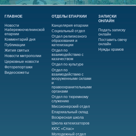
ГЛАВНОЕ
ОТДЕЛЫ ЕПАРХИИ
ЗАПИСКИ
ОНЛАЙН
Новости
Канцелярия епархии
Набережночелнинской
Подать записку
Социальный отдел
епархии
онлайн
Отдел религиозного
Комментарий дня
Поставить свечу
образования и
онлайн
Публикации
катехизации
Нужды храмов
Жития святых
Отдел по
взаимодействию с
Новости митрополии
казачеством
Церковные новости
Отдел по культуре
Фоторепортажи
Отдел по
Видеосюжеты
взаимодействию с
вооруженными силами
и
правоохранительными
органами
Отдел по тюремному
служению
Миссионерский отдел
Епархиальный склад
Воскресная школа
Школа катехизаторов
КЮС «Спас»
Молодежный отдел