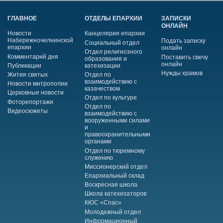
ГЛАВНОЕ
ОТДЕЛЫ ЕПАРХИИ
ЗАПИСКИ
ОНЛАЙН
Новости
Канцелярия епархии
Набережночелнинской
Подать записку
Социальный отдел
епархии
онлайн
Отдел религиозного
Комментарий дня
Поставить свечу
образования и
онлайн
Публикации
катехизации
Нужды храмов
Жития святых
Отдел по
взаимодействию с
Новости митрополии
казачеством
Церковные новости
Отдел по культуре
Фоторепортажи
Отдел по
Видеосюжеты
взаимодействию с
вооруженными силами
и
правоохранительными
органами
Отдел по тюремному
служению
Миссионерский отдел
Епархиальный склад
Воскресная школа
Школа катехизаторов
КЮС «Спас»
Молодежный отдел
Информационный