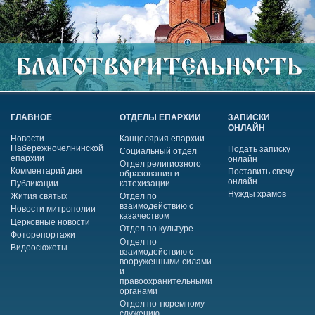
ГЛАВНОЕ
ОТДЕЛЫ ЕПАРХИИ
ЗАПИСКИ
ОНЛАЙН
Новости
Канцелярия епархии
Набережночелнинской
Подать записку
Социальный отдел
епархии
онлайн
Отдел религиозного
Комментарий дня
Поставить свечу
образования и
онлайн
Публикации
катехизации
Нужды храмов
Жития святых
Отдел по
взаимодействию с
Новости митрополии
казачеством
Церковные новости
Отдел по культуре
Фоторепортажи
Отдел по
Видеосюжеты
взаимодействию с
вооруженными силами
и
правоохранительными
органами
Отдел по тюремному
служению