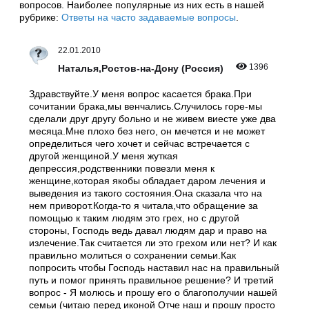
вопросов. Наиболее популярные из них есть в нашей
рубрике:
Ответы на часто задаваемые вопросы
.
22.01.2010
1396
Наталья,Ростов-на-Дону (Россия)
Здравствуйте.У меня вопрос касается брака.При
сочитании брака,мы венчались.Случилось горе-мы
сделали друг другу больно и не живем виесте уже два
месяца.Мне плохо без него, он мечется и не может
определиться чего хочет и сейчас встречается с
другой женщиной.У меня жуткая
депрессия,родственники повезли меня к
женщине,которая якобы обладает даром лечения и
выведения из такого состояния.Она сказала что на
нем приворот.Когда-то я читала,что обращение за
помощью к таким людям это грех, но с другой
стороны, Господь ведь давал людям дар и право на
излечение.Так считается ли это грехом или нет? И как
правильно молиться о сохранении семьи.Как
попросить чтобы Господь наставил нас на правильный
путь и помог принять правильное решение? И третий
вопрос - Я молюсь и прошу его о благополучии нашей
семьи (читаю перед иконой Отче наш и прошу просто