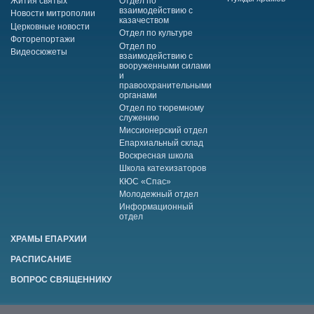
Жития святых
Отдел по
взаимодействию с
Новости митрополии
казачеством
Церковные новости
Отдел по культуре
Фоторепортажи
Отдел по
Видеосюжеты
взаимодействию с
вооруженными силами
и
правоохранительными
органами
Отдел по тюремному
служению
Миссионерский отдел
Епархиальный склад
Воскресная школа
Школа катехизаторов
КЮС «Спас»
Молодежный отдел
Информационный
отдел
ХРАМЫ ЕПАРХИИ
РАСПИСАНИЕ
ВОПРОС СВЯЩЕННИКУ