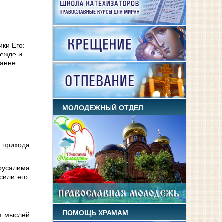
ики Его:
режде и
оанне
МОЛОДЕЖНЫЙ ОТДЕЛ
 прихода
ерусалима
сили его:
ПОМОЩЬ ХРАМАМ
аз мыслей