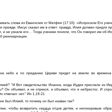
имать слова из Евангелия от Матфея (17:10): «Испросили Его учен
ти прежде. Иисус сказал им в ответ: правда, Илия должен придти п
л, и не узнали его… Тогда ученики поняли, что Он говорил им об И
об реинкарнации.
на небо и по преданию Церкви придет на землю во времена
лией? "И Вот свидетельство Иоанна, когда Иудеи прислали из И
ы? Он объявил, и не отрекся, и объявил, что я неХристос. И спро
н отвечал: нет." Ин 1,19-21
не был Илией, то почему он был назван так?
Илии, чтобы возвратить сердца отцов детям, и непокоривым обр