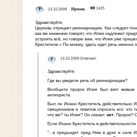
1425
Ирина
13.10.2009
Здравствуйте,
Церковь отрицает реинкарнацию. Как следует пон
как же книжники говорят, что Илии надлежит прид
устроить всё, но говорю вам, что Илия уже прише
Крестителе.» По-моему, здесь идет речь именно 
13.10.2009 Отвечает
Здравствуйте.
Где вы увидели речь об реинкарнации?
Вообщето пророк Илия был взят живым 
антихриста.
Был ли Иоанн Креститель действительно И
священников и левитов спросить его: кто т
что же? ты Илия? Он сказал:
нет
. Пророк? О
Если Иоанн Креститель в действительности 
"...и предъидет пред Ним в духе и силе 