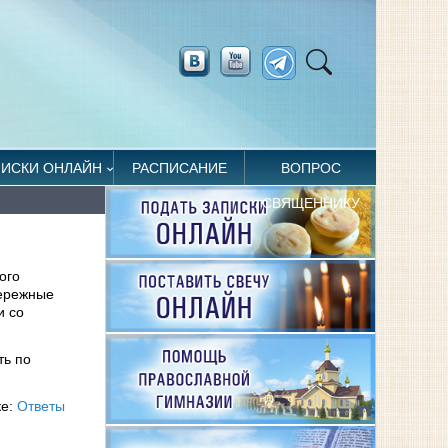
ПИСКИ ОНЛАЙН
РАСПИСАНИЕ
ВОПРОС
СВЯЩЕННИКУ
ого
бережные
и со
ть по
ке:
Ответы