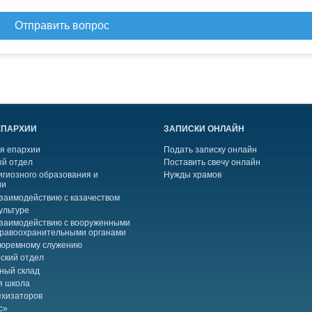
Отправить вопрос
ЕПАРХИИ
ЗАПИСКИ ОНЛАЙН
я епархии
Подать записку онлайн
й отдел
Поставить свечу онлайн
игиозного образования и
Нужды храмов
ии
взаимодействию с казачеством
ультуре
взаимодействию с вооруженными
правоохранительными органами
тюремному служению
ский отдел
ный склад
я школа
ехизаторов
с»