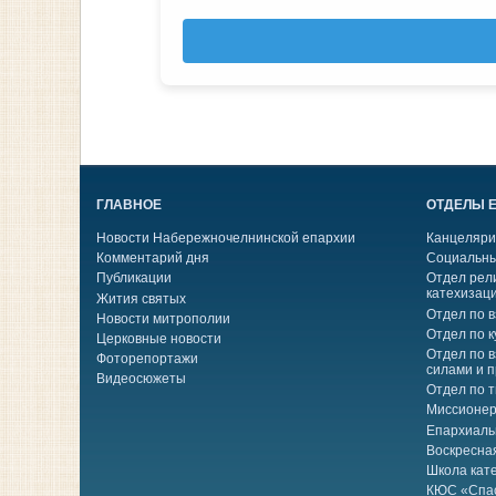
ГЛАВНОЕ
ОТДЕЛЫ 
Новости Набережночелнинской епархии
Канцеляри
Комментарий дня
Социальны
Публикации
Отдел рел
катехизац
Жития святых
Отдел по 
Новости митрополии
Отдел по к
Церковные новости
Отдел по 
Фоторепортажи
силами и 
Видеосюжеты
Отдел по 
Миссионер
Епархиаль
Воскресна
Школа кат
КЮС «Спа