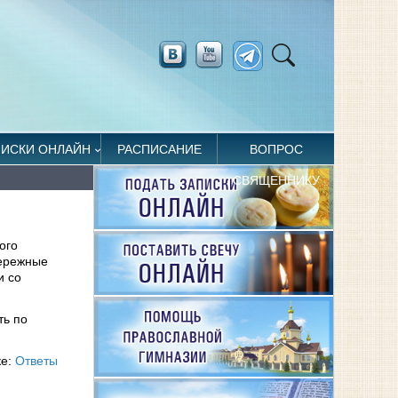
ПИСКИ ОНЛАЙН
РАСПИСАНИЕ
ВОПРОС
СВЯЩЕННИКУ
ого
бережные
и со
ть по
ке:
Ответы