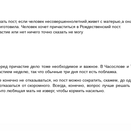
жать пост, если человек несовершеннолетний,живет с матерью,а он
иготовила. Человек хочет причаститься в Рождественский пост.
стие или нет ничего точно сказать не могу
перед причастие дело тоже необходимое и важное. В Часослове и
стием неделю, так что обычные три дня пост есть поблажка.
 конечно не отказываться, но пост можно сократить, скажем, до од
тказаться от скоромного. Всегда, конечно, вопрос лучше решат
что любящая мать не изверг, чтобы кормить насильно.