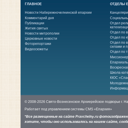
ГЛАВНОЕ
ОТДЕЛЫ 
Новости Набережночелнинской епархии
Канцеляри
Комментарий дня
Социальны
Публикации
Отдел рел
катехизац
Жития святых
Отдел по 
Новости митрополии
Отдел по к
Церковные новости
Отдел по 
Фоторепортажи
силами и 
Видеосюжеты
Отдел по 
Миссионер
Епархиаль
Воскресна
Школа кат
КЮС «Спа
Молодежн
Информац
© 2008-2026 Свято-Вознесенское Архиерейское подворье г. 
Работает под управлением системы
CMS «Епархия»
*Все размещенные на сайте Pravchelny.ru фотоизображе
хотите, чтобы оно использовалось на нашем сайте, сообщ