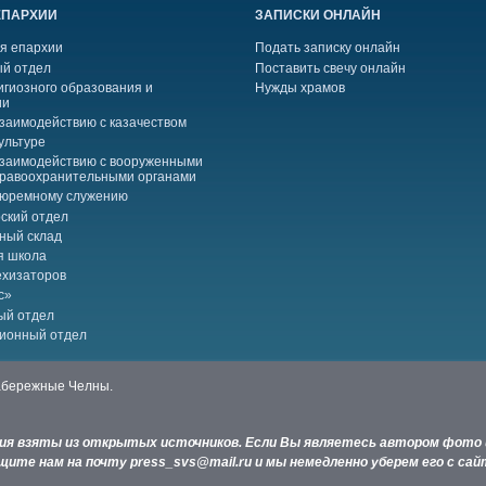
ЕПАРХИИ
ЗАПИСКИ ОНЛАЙН
я епархии
Подать записку онлайн
й отдел
Поставить свечу онлайн
игиозного образования и
Нужды храмов
ии
взаимодействию с казачеством
ультуре
взаимодействию с вооруженными
правоохранительными органами
тюремному служению
ский отдел
ный склад
я школа
ехизаторов
с»
ый отдел
ионный отдел
Набережные Челны.
ния взяты из открытых источников. Если Вы являетесь автором фото 
ите нам на почту press_svs@mail.ru и мы немедленно уберем его с сай