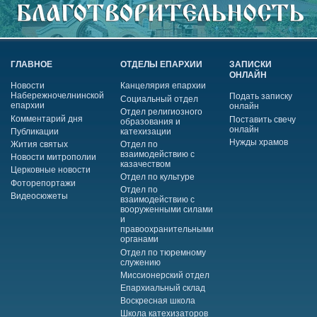
ГЛАВНОЕ
ОТДЕЛЫ ЕПАРХИИ
ЗАПИСКИ
ОНЛАЙН
Новости
Канцелярия епархии
Набережночелнинской
Подать записку
Социальный отдел
епархии
онлайн
Отдел религиозного
Комментарий дня
Поставить свечу
образования и
онлайн
Публикации
катехизации
Нужды храмов
Жития святых
Отдел по
взаимодействию с
Новости митрополии
казачеством
Церковные новости
Отдел по культуре
Фоторепортажи
Отдел по
Видеосюжеты
взаимодействию с
вооруженными силами
и
правоохранительными
органами
Отдел по тюремному
служению
Миссионерский отдел
Епархиальный склад
Воскресная школа
Школа катехизаторов