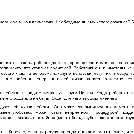
тнего мальчика к причастию. Необходимо ли ему исповедоваться? 
актике) возраста ребенок должен перед причастием исповедоватьс
оведи нечто, что утаил от родителей. Заботливые и внимательные
своего чада, а вечером, накануне исповеди могут их и обсудить
ает, что ребенок теперь к своей жизни должен относится со
 ребенка из родительских рук в руки Церкви. Когда ребенок выр
ые его родители ни были, будет для него высшим мнением.
 духовной жизни ребенка. Она может запомниться как момент п
жьей любовью, может стать неприятной "процедурой", когд
трее рассказать о тайнах (может быть, глубоко спрятанных, гру
ть. Конечно, если вы регулярно ходите в храм, малыш знает, что