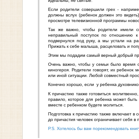
идеальны, не святые.
Если родители совершили грех - наприме
должны вслух (ребенок должен это видеть)
просмотре телевизионной программы новостей
Так же важно, чтобы родители имели с
неправильный поступок по отношению к
подвернулся под руку, а мы устали на ра
Прижать к себе малыша, расцеловать и поп
Этим мы подадим самый верный добрый п
Очень важно, чтобы у семьи было время о
киногероя. Родители говорят, их ребенок м
или иной ситуации. Любой совместный про
Конечно хорошо, если у ребенка духовнико
К причастию также готовиться молитвенно
правило, которое для ребенка может быть
вместе с ребенком будете молиться.
Подготовка к причастию также включает в се
до причастия человек ограничивает себя в 
P.S. Хотелось бы вам порекомендовать кн