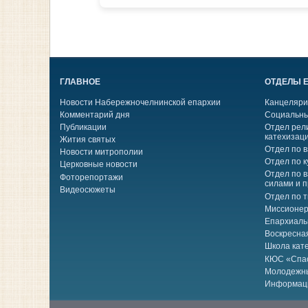
ГЛАВНОЕ
ОТДЕЛЫ 
Новости Набережночелнинской епархии
Канцеляри
Комментарий дня
Социальны
Публикации
Отдел рел
катехизац
Жития святых
Отдел по 
Новости митрополии
Отдел по к
Церковные новости
Отдел по 
Фоторепортажи
силами и 
Видеосюжеты
Отдел по 
Миссионер
Епархиаль
Воскресна
Школа кат
КЮС «Спа
Молодежн
Информац