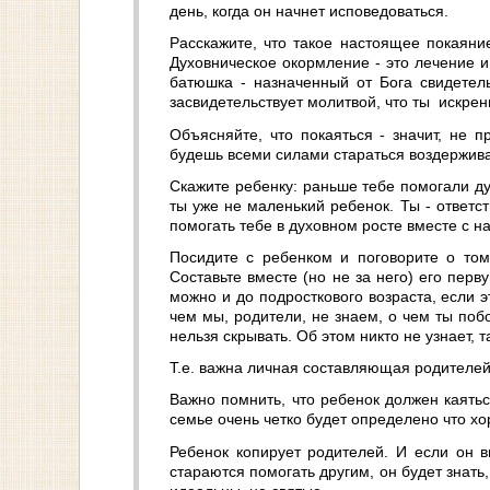
день, когда он начнет исповедоваться.
Расскажите, что такое настоящее покаяни
Духовническое окормление - это лечение и
батюшка - назначенный от Бога свидетель
засвидетельствует молитвой, что ты искрен
Объясняйте, что покаяться - значит, не 
будешь всеми силами стараться воздержива
Скажите ребенку: раньше тебе помогали ду
ты уже не маленький ребенок. Ты - ответс
помогать тебе в духовном росте вместе с н
Посидите с ребенком и поговорите о том,
Составьте вместе (но не за него) его пер
можно и до подросткового возраста, если эт
чем мы, родители, не знаем, о чем ты поб
нельзя скрывать. Об этом никто не узнает,
Т.е. важна личная составляющая родителей.
Важно помнить, что ребенок должен каяться
семье очень четко будет определено что хо
Ребенок копирует родителей. И если он в
стараются помогать другим, он будет знать