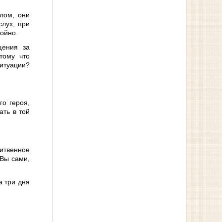
лом, они
слух, при
тойно.
щения за
тому что
ситуации?
го героя,
ать в той
литвенное
 Вы сами,
а три дня