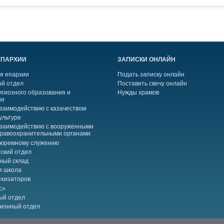
ЕПАРХИИ
ЗАПИСКИ ОНЛАЙН
я епархии
Подать записку онлайн
й отдел
Поставить свечу онлайн
игиозного образования и
Нужды храмов
ии
взаимодействию с казачеством
ультуре
взаимодействию с вооруженными
правоохранительными органами
тюремному служению
ский отдел
ный склад
я школа
ехизаторов
с»
ый отдел
ионный отдел