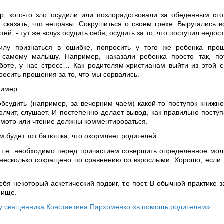
р, кого-то зло осудили или позлорадствовали за обеденным сто
 сказать, что неправы. Сокрушиться о своем грехе. Выругались в
, - тут же вслух осудить себя, осудить за то, что поступил недос
илу признаться в ошибке, попросить у того же ребенка про
 самому малышу. Например, наказали ребенка просто так, по
боте, у нас стресс… Как родителям-христианам выйти из этой 
росить прощения за то, что мы сорвались.
ример.
бсудить (например, за вечерним чаем) какой-то поступок книжно
олчит, слушает. И постепенно делает вывод, как правильно поступ
смотр или чтение должны комментироваться.
м будет тот батюшка, что окормляет родителей.
, т.е. необходимо перед причастием совершить определенное мо
 несколько сокращено по сравнению со взрослыми. Хорошо, если
бя некоторый аскетический подвиг, т.е пост. В обычной практике з
пище.
игу священника Константина Пархоменко «в помощь родителям».