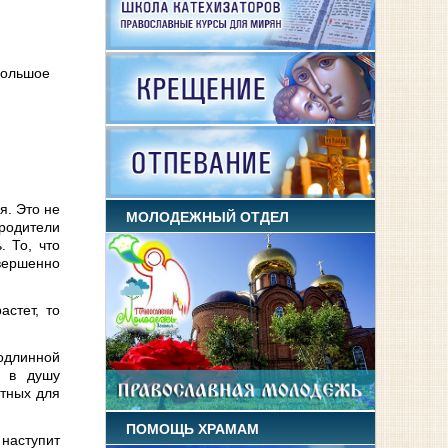
Большое
я. Это не
МОЛОДЕЖНЫЙ ОТДЕЛ
 родители
. То, что
вершенно
астет, то
одлинной
а в душу
стных для
ПОМОЩЬ ХРАМАМ
 наступит