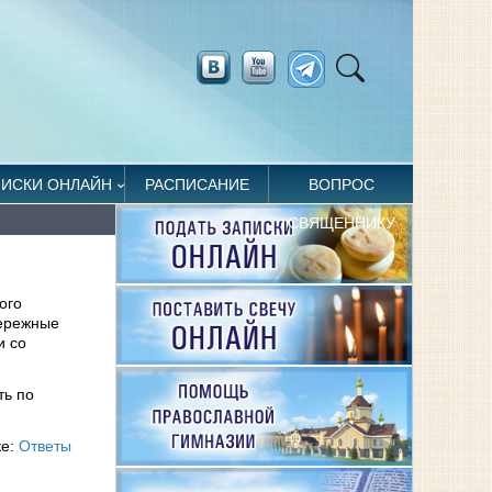
ПИСКИ ОНЛАЙН
РАСПИСАНИЕ
ВОПРОС
СВЯЩЕННИКУ
ого
бережные
и со
ть по
ке:
Ответы