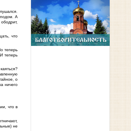
слушался.
сподом. А
 ободрит,
щать, что
Но теперь
 И теперь
 каяться?
тавленную
тайное, о
ка ничего
ии, что в
етничают,
льные) не