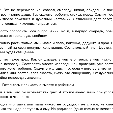
е. Это не перечисление: соврал, смалодушничал, обидел, не по
 воспитание души. Ты, скажите, ребенку, стоишь перед Самим Го
 твоего покаяния и духовный наставник. Священник даст совет,
не каешься и хочешь исправиться.
просто попросить Бога о прощении, но и, в первую очередь, обе
ться от греха в дальнейшем.
ховно расти только мы - мама и папа, бабушка, дедушка и проч. 
твенный за свои поступки христианин. Сознательный член Церкви.
ами будет священник.
 что такое грех. Как он думает, в чем его грехи, в чем нужно
вую исповедь. Составлять вместе исповедь или проверять уже сос
ого хочет ребенок. Скажите малышу, что, если у него есть что-то 
оялся или постеснялся сказать, скажи это священнику. От духовни
 тайна исповеди священна!
 Готовьтесь к причастию вместе с ребенком.
 в том, что он осознает как грех. А это возможно лишь при услов
рошо, а что плохо.
идит, что мама или папа никого не осуждают, не злятся, не спл
, что так надо поступать и ему. Но родители (даже самые замечате