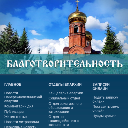
ГЛАВНОЕ
ОТДЕЛЫ ЕПАРХИИ
ЗАПИСКИ
ОНЛАЙН
Новости
Канцелярия епархии
Набережночелнинской
Подать записку
Социальный отдел
епархии
онлайн
Отдел религиозного
Комментарий дня
Поставить свечу
образования и
онлайн
Публикации
катехизации
Нужды храмов
Жития святых
Отдел по
взаимодействию с
Новости митрополии
казачеством
Церковные новости