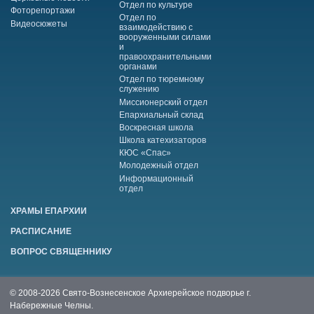
Отдел по культуре
Фоторепортажи
Отдел по
Видеосюжеты
взаимодействию с
вооруженными силами
и
правоохранительными
органами
Отдел по тюремному
служению
Миссионерский отдел
Епархиальный склад
Воскресная школа
Школа катехизаторов
КЮС «Спас»
Молодежный отдел
Информационный
отдел
ХРАМЫ ЕПАРХИИ
РАСПИСАНИЕ
ВОПРОС СВЯЩЕННИКУ
© 2008-2026 Свято-Вознесенское Архиерейское подворье г.
Набережные Челны.