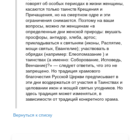
говорят об особых периодах в жизни женщины,
касаются только таинств Крещения и
Причащения, но на смертном одре и эти
ограничения снимаются. Поэтому на ваши
вопросы, можно ли женщинам «в
определенные дни женской природы: вкушать
просфоры, антидор, хлеба, артос;
прикладываться к святыням (иконы, Распятие,
мощи святых, Евангелие); участвовать в
обрядах (например: Елеопомазание ) и
таинствах (а именно: Соборование, Исповедь,
Венчание)?» — следует ответить, что это не
запрещено. Но традиция храмового
благочестия Русской Церкви предписывает в
эти дни воздержаться от участия в Таинствах и
целовании икон и мощей святых угодников. Но
здесь традиция может изменяться, в
зависимости от традиций конкретного храма.
Вернуться к списку