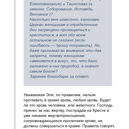
Елеопомазание) и Таинствах (а
именно: Соборование, Исповедь,
Венчание )?
Насколько мне известно, канонами
Церкви женщинам в определенные
дни запрещено причащаться и
креститься, а вот обо всем
остальном не сказано (если
ошибаюсь — прошу поправить). Но,
даже принимая во внимание эти два
запрета, почему женщинам
«вменяется в вину», то, что дано,
заложено в них природой, а значит
самим Богом?
Заранее благодарю за ответ.
Уважаемая Эля, по правилам, нельзя
проливать в храме кровь, любую кровь. Будет
ли это кровь человека, или животного. Господь
принес за нас жертву, пострадав на Кресте и
уже никакие жертвоприношения,
сопровождающиеся пролитием крови, не
должны совершаться в храме. Правила говорят,