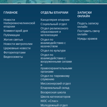
ГЛАВНОЕ
ОТДЕЛЫ ЕПАРХИИ
ЗАПИСКИ
ОНЛАЙН
Новости
Канцелярия епархии
Набережночелнинской
Подать записку
Социальный отдел
епархии
онлайн
Отдел религиозного
Комментарий дня
Поставить свечу
образования и
онлайн
Публикации
катехизации
Нужды храмов
Жития святых
Отдел по
взаимодействию с
Новости митрополии
казачеством
Церковные новости
Отдел по культуре
Фоторепортажи
Отдел по
Видеосюжеты
взаимодействию с
вооруженными силами
и
правоохранительными
органами
Отдел по тюремному
служению
Миссионерский отдел
Епархиальный склад
Воскресная школа
Школа катехизаторов
КЮС «Спас»
Молодежный отдел