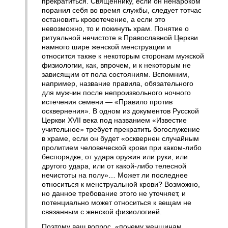
прекратиться. Священнику, если он ненароком
поранил себя во время службы, следует тотчас
остановить кровотечение, а если это
невозможно, то и покинуть храм. Понятие о
ритуальной нечистоте в Православной Церкви
намного шире женской менструации и
относится также к некоторым сторонам мужской
физиологии, как, впрочем, и к некоторым не
зависящим от пола состояниям. Вспомним,
например, название правила, обязательного
для мужчин после непроизвольного ночного
истечения семени — «Правило против
осквернения». В одном из документов Русской
Церкви XVII века под названием «Известие
учительное» требует прекратить богослужение
в храме, если он будет «осквернен случайным
пролитием человеческой крови при каком-либо
беспорядке, от удара оружия или руки, или
другого удара, или от какой-либо телесной
нечистоты на полу»… Может ли последнее
относиться к менструальной крови? Возможно,
но данное требование этого не уточняет, и
потенциально может относиться к вещам не
связанным с женской физиологией.
Поэтому ваш вопрос, «почему женщинам