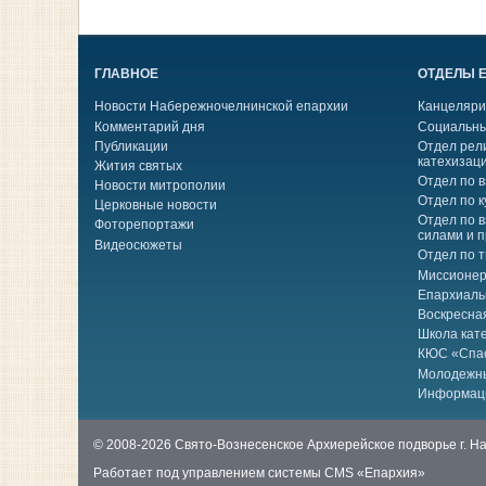
ГЛАВНОЕ
ОТДЕЛЫ 
Новости Набережночелнинской епархии
Канцеляри
Комментарий дня
Социальны
Публикации
Отдел рел
катехизац
Жития святых
Отдел по 
Новости митрополии
Отдел по к
Церковные новости
Отдел по 
Фоторепортажи
силами и 
Видеосюжеты
Отдел по 
Миссионер
Епархиаль
Воскресна
Школа кат
КЮС «Спа
Молодежн
Информац
© 2008-2026 Свято-Вознесенское Архиерейское подворье г. 
Работает под управлением системы
CMS «Епархия»