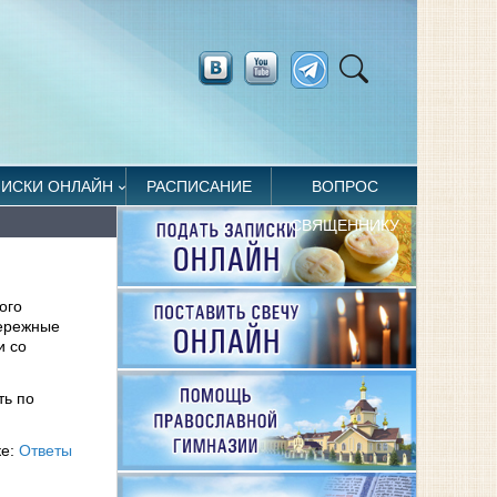
ПИСКИ ОНЛАЙН
РАСПИСАНИЕ
ВОПРОС
СВЯЩЕННИКУ
ого
бережные
и со
ть по
ке:
Ответы