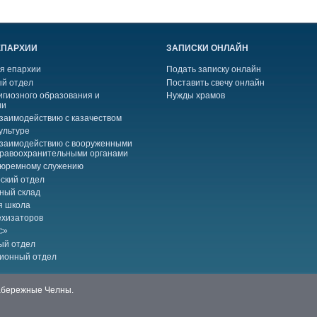
ЕПАРХИИ
ЗАПИСКИ ОНЛАЙН
я епархии
Подать записку онлайн
й отдел
Поставить свечу онлайн
игиозного образования и
Нужды храмов
ии
взаимодействию с казачеством
ультуре
взаимодействию с вооруженными
правоохранительными органами
тюремному служению
ский отдел
ный склад
я школа
ехизаторов
с»
ый отдел
ионный отдел
Набережные Челны.