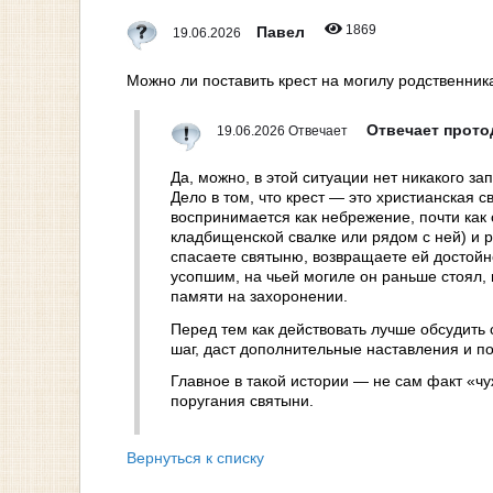
1869
Павел
19.06.2026
Можно ли поставить крест на могилу родственник
Отвечает прот
19.06.2026 Отвечает
Да, можно, в этой ситуации нет никакого за
Дело в том, что крест — это христианская с
воспринимается как небрежение, почти как 
кладбищенской свалке или рядом с ней) и 
спасаете святыню, возвращаете ей достойн
усопшим, на чьей могиле он раньше стоял, 
памяти на захоронении.
Перед тем как действовать лучше обсудить
шаг, даст дополнительные наставления и по
Главное в такой истории — не сам факт «чу
поругания святыни.
Вернуться к списку