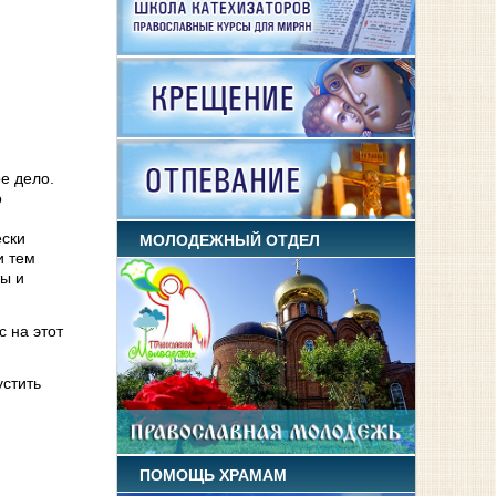
ое дело.
о
ески
МОЛОДЕЖНЫЙ ОТДЕЛ
и тем
ры и
 на этот
устить
ПОМОЩЬ ХРАМАМ