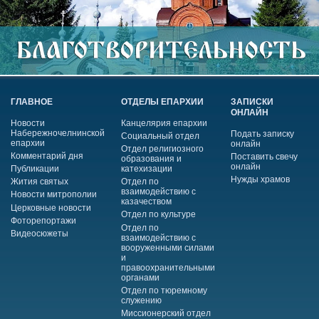
ГЛАВНОЕ
ОТДЕЛЫ ЕПАРХИИ
ЗАПИСКИ
ОНЛАЙН
Новости
Канцелярия епархии
Набережночелнинской
Подать записку
Социальный отдел
епархии
онлайн
Отдел религиозного
Комментарий дня
Поставить свечу
образования и
онлайн
Публикации
катехизации
Нужды храмов
Жития святых
Отдел по
взаимодействию с
Новости митрополии
казачеством
Церковные новости
Отдел по культуре
Фоторепортажи
Отдел по
Видеосюжеты
взаимодействию с
вооруженными силами
и
правоохранительными
органами
Отдел по тюремному
служению
Миссионерский отдел