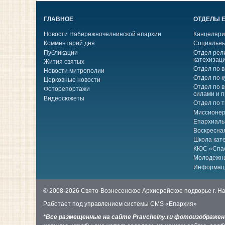
ГЛАВНОЕ
ОТДЕЛЫ 
Новости Набережночелнинской епархии
Канцеляри
Комментарий дня
Социальны
Публикации
Отдел рел
катехизац
Жития святых
Отдел по 
Новости митрополии
Отдел по к
Церковные новости
Отдел по 
Фоторепортажи
силами и 
Видеосюжеты
Отдел по 
Миссионер
Епархиаль
Воскресна
Школа кат
КЮС «Спа
Молодежн
Информац
© 2008-2026 Свято-Вознесенское Архиерейское подворье г. 
Работает под управлением системы
CMS «Епархия»
*Все размещенные на сайте Pravchelny.ru фотоизображе