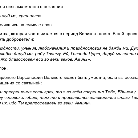
 и сильных молитв о покаянии:
илуй мя, грешнаго».
очившись на смысле слов.
а, которая часто читается в период Великого поста. В ней прося
ать добродетели:
аздности, уныния, любоначалия и празднословия не даждь ми. Дух
любве даруй ми, рабу Твоему. Ей, Господи Царю, даруй ми зрети 
ко благословен еси во веки веков. Аминь».
лон.
обного Варсонофия Великого может быть уместна, если вы осозна
ащения со святыней:
ои прегрешения есть грех, то я во всём согрешил Тебе, Единому
му человеколюбию; тем-то и проявляется великолепие славы Тво
их, ибо Ты препрославлен во веки. Аминь».