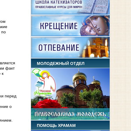
том
акие
 по
является
МОЛОДЕЖНЫЙ ОТДЕЛ
сам факт
 к
хи перед
ение о
янием.
ПОМОЩЬ ХРАМАМ