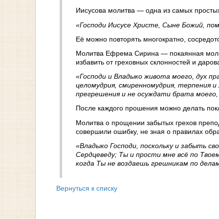
Иисусова молитва — одна из самых простых
«Господи Иисусе Христе, Сыне Божий, пом
Её можно повторять многократно, сосредот
Молитва Ефрема Сирина — покаянная молитв
избавить от греховных склонностей и даров
«Господи и Владыко живота моего, дух пр
целомудрия, смиренномудрия, терпения и 
прегрешения и не осуждати брата моего, я
После каждого прошения можно делать пок
Молитва о прощении забытых грехов препод
совершили ошибку, не зная о правилах обр
«Владыко Господи, поскольку и забыть св
Сердцеведу; Ты и прости мне всё по Твое
когда Ты не воздаешь грешникам по делам 
Вернуться к списку