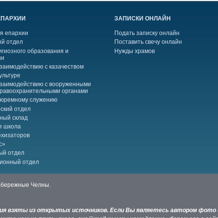
ЕПАРХИИ
ЗАПИСКИ ОНЛАЙН
я епархии
Подать записку онлайн
й отдел
Поставить свечу онлайн
игиозного образования и
Нужды храмов
ии
взаимодействию с казачеством
ультуре
взаимодействию с вооруженными
правоохранительными органами
тюремному служению
ский отдел
ный склад
я школа
ехизаторов
с»
ый отдел
ионный отдел
Набережные Челны.
ния взяты из открытых источников. Если Вы являетесь автором фото 