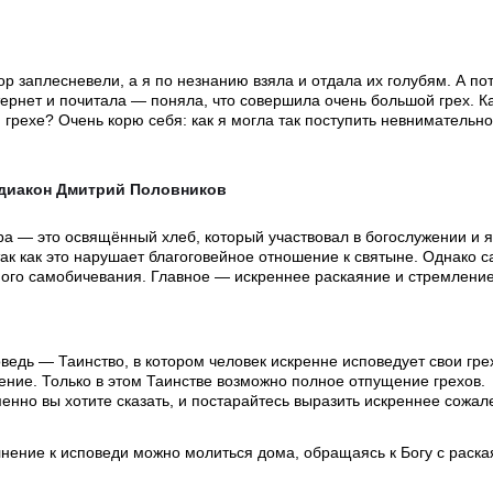
р заплесневели, а я по незнанию взяла и отдала их голубям. А по
тернет и почитала — поняла, что совершила очень большой грех. К
 грехе? Очень корю себя: как я могла так поступить невнимательно
одиакон Дмитрий Половников
ра — это освящённый хлеб, который участвовал в богослужении и 
так как это нарушает благоговейное отношение к святыне. Однако 
ого самобичевания. Главное — искреннее раскаяние и стремление
едь — Таинство, в котором человек искренне исповедует свои гре
ение. Только в этом Таинстве возможно полное отпущение грехов.
менно вы хотите сказать, и постарайтесь выразить искреннее сожал
нение к исповеди можно молиться дома, обращаясь к Богу с раска