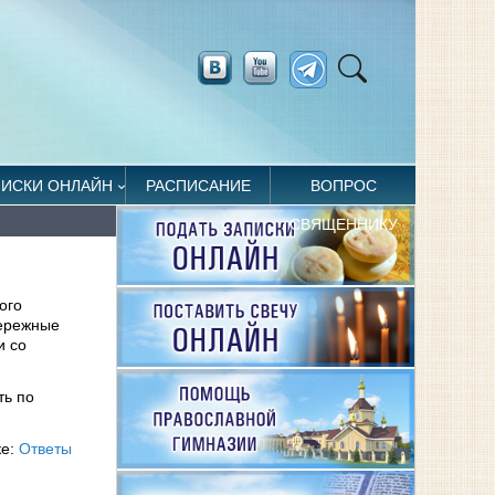
ПИСКИ ОНЛАЙН
РАСПИСАНИЕ
ВОПРОС
СВЯЩЕННИКУ
ого
бережные
и со
ть по
ке:
Ответы