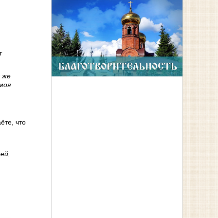
т
 же
моя
ёте, что
ей,