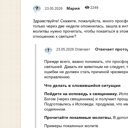
2249
Мария
23.05.2026
Здравствуйте! Скажите, пожалуйста, много просфо
только через две недели опомнилась, зашла в ин
молитвы нужно прочитать, чтобы покаяться в этом
отношению к святыне?
Отвечает прот
23.05.2026 Отвечает
Прежде всего, важно понимать, что просфо
святыней. Давать ее животным не следует, 
ошибки не должен стать причиной чрезмерн
исправлению.
Что делать в сложившейся ситуации
Пойдите на исповедь к священнику.
Испов
Богом (через священника) и получает прощ
Подготовьтесь к Исповеди, продумав, что и
содеянном.
Прочитайте покаянные молитвы.
В допол
Примеры покаянных молитв