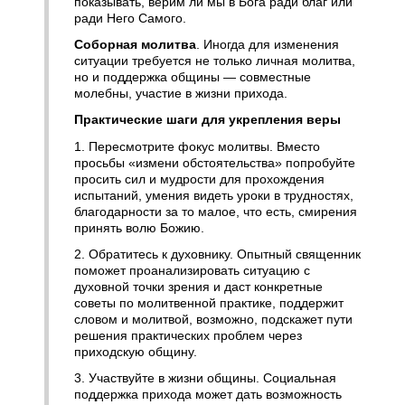
показывать, верим ли мы в Бога ради благ или
ради Него Самого.
Соборная молитва
. Иногда для изменения
ситуации требуется не только личная молитва,
но и поддержка общины — совместные
молебны, участие в жизни прихода.
Практические шаги для укрепления веры
1. Пересмотрите фокус молитвы. Вместо
просьбы «измени обстоятельства» попробуйте
просить сил и мудрости для прохождения
испытаний, умения видеть уроки в трудностях,
благодарности за то малое, что есть, смирения
принять волю Божию.
2. Обратитесь к духовнику. Опытный священник
поможет проанализировать ситуацию с
духовной точки зрения и даст конкретные
советы по молитвенной практике, поддержит
словом и молитвой, возможно, подскажет пути
решения практических проблем через
приходскую общину.
3. Участвуйте в жизни общины. Социальная
поддержка прихода может дать возможность