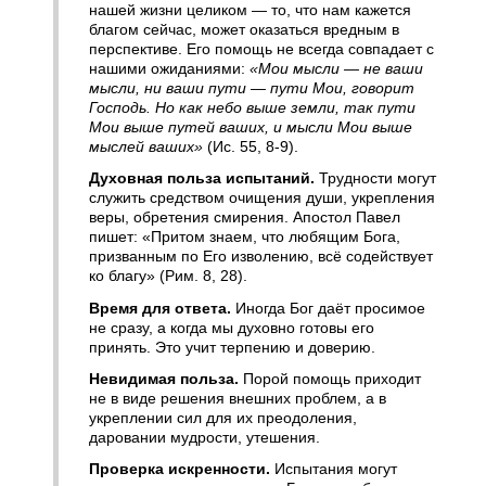
нашей жизни целиком — то, что нам кажется
благом сейчас, может оказаться вредным в
перспективе. Его помощь не всегда совпадает с
нашими ожиданиями:
«Мои мысли — не ваши
мысли, ни ваши пути — пути Мои, говорит
Господь. Но как небо выше земли, так пути
Мои выше путей ваших, и мысли Мои выше
мыслей ваших»
(Ис. 55, 8-9).
Духовная польза испытаний.
Трудности могут
служить средством очищения души, укрепления
веры, обретения смирения. Апостол Павел
пишет: «Притом знаем, что любящим Бога,
призванным по Его изволению, всё содействует
ко благу» (Рим. 8, 28).
Время для ответа.
Иногда Бог даёт просимое
не сразу, а когда мы духовно готовы его
принять. Это учит терпению и доверию.
Невидимая польза.
Порой помощь приходит
не в виде решения внешних проблем, а в
укреплении сил для их преодоления,
даровании мудрости, утешения.
Проверка искренности.
Испытания могут