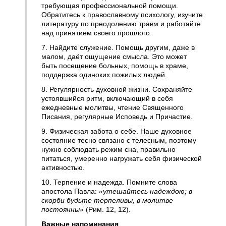
требующая профессиональной помощи.
Обратитесь к православному психологу, изучите
литературу по преодолению травм и работайте
над принятием своего прошлого.
7. Найдите служение. Помощь другим, даже в
малом, даёт ощущение смысла. Это может
быть посещение больных, помощь в храме,
поддержка одиноких пожилых людей.
8. Регулярность духовной жизни. Сохраняйте
устоявшийся ритм, включающий в себя
ежедневные молитвы, чтение Священного
Писания, регулярные Исповедь и Причастие.
9. Физическая забота о себе. Наше духовное
состояние тесно связано с телесным, поэтому
нужно соблюдать режим сна, правильно
питаться, умеренно нагружать себя физической
активностью.
10. Терпение и надежда. Помните слова
апостола Павла:
«утешайтесь надеждою; в
скорби будьте терпеливы, в молитве
постоянны»
(Рим. 12, 12).
Важные напоминания