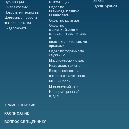
онлайн
Публикации
катехизации
Нужды храмов
Жития святых
Отдел по
взаимодействию с
Новости митрополии
казачеством
Церковные новости
Отдел по культуре
Фоторепортажи
Отдел по
Видеосюжеты
взаимодействию с
вооруженными силами
и
правоохранительными
органами
Отдел по тюремному
служению
Миссионерский отдел
Епархиальный склад
Воскресная школа
Школа катехизаторов
КЮС «Спас»
Молодежный отдел
Информационный
отдел
ХРАМЫ ЕПАРХИИ
РАСПИСАНИЕ
ВОПРОС СВЯЩЕННИКУ