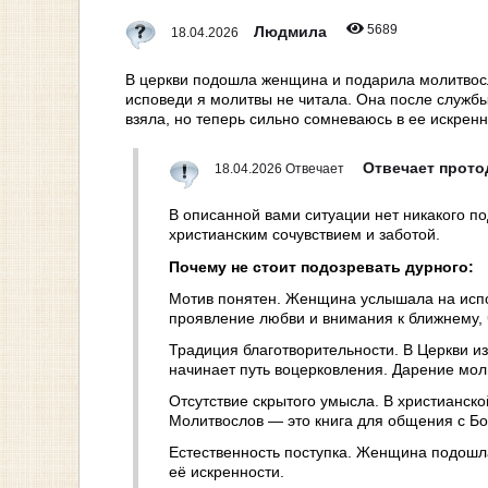
5689
Людмила
18.04.2026
В церкви подошла женщина и подарила молитвосло
исповеди я молитвы не читала. Она после службы
взяла, но теперь сильно сомневаюсь в ее искренн
Отвечает прот
18.04.2026 Отвечает
В описанной вами ситуации нет никакого п
христианским сочувствием и заботой.
Почему не стоит подозревать дурного:
Мотив понятен. Женщина услышала на испов
проявление любви и внимания к ближнему, 
Традиция благотворительности. В Церкви из
начинает путь воцерковления. Дарение мо
Отсутствие скрытого умысла. В христианско
Молитвослов — это книга для общения с Бо
Естественность поступка. Женщина подошла 
её искренности.