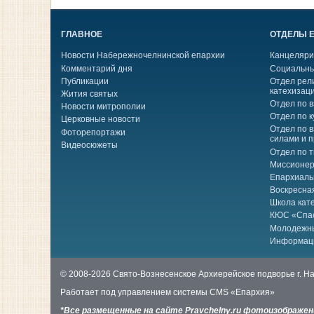
ГЛАВНОЕ
ОТДЕЛЫ 
Новости Набережночелнинской епархии
Канцеляри
Комментарий дня
Социальны
Публикации
Отдел рел
катехизац
Жития святых
Отдел по 
Новости митрополии
Отдел по к
Церковные новости
Отдел по 
Фоторепортажи
силами и 
Видеосюжеты
Отдел по 
Миссионер
Епархиаль
Воскресна
Школа кат
КЮС «Спа
Молодежн
Информац
© 2008-2026 Свято-Вознесенское Архиерейское подворье г. 
Работает под управлением системы
CMS «Епархия»
*Все размещенные на сайте Pravchelny.ru фотоизображе