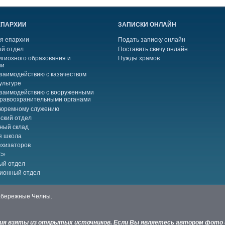
ЕПАРХИИ
ЗАПИСКИ ОНЛАЙН
я епархии
Подать записку онлайн
й отдел
Поставить свечу онлайн
игиозного образования и
Нужды храмов
ии
взаимодействию с казачеством
ультуре
взаимодействию с вооруженными
правоохранительными органами
тюремному служению
ский отдел
ный склад
я школа
ехизаторов
с»
ый отдел
ионный отдел
Набережные Челны.
ния взяты из открытых источников. Если Вы являетесь автором фото 