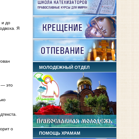
 и до
одвоха. Я
тован
МОЛОДЕЖНЫЙ ОТДЕЛ
 — это
ько
дтекста.
орит о
ПОМОЩЬ ХРАМАМ