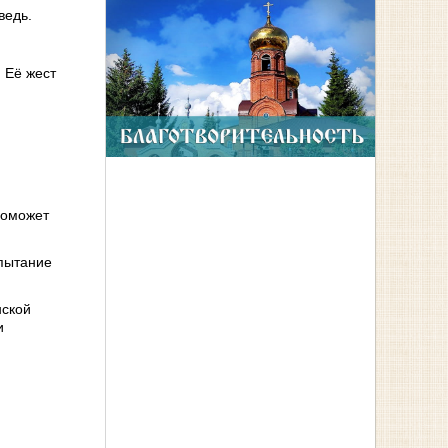
ведь.
 Её жест
поможет
спытание
нской
и