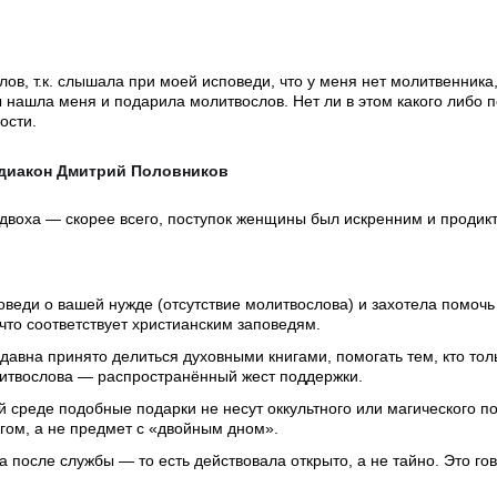
в, т.к. слышала при моей исповеди, что у меня нет молитвенника,
 нашла меня и подарила молитвослов. Нет ли в этом какого либо п
ости.
одиакон Дмитрий Половников
одвоха — скорее всего, поступок женщины был искренним и продик
еди о вашей нужде (отсутствие молитвослова) и захотела помочь
что соответствует христианским заповедям.
давна принято делиться духовными книгами, помогать тем, кто тол
литвослова — распространённый жест поддержки.
й среде подобные подарки не несут оккультного или магического по
гом, а не предмет с «двойным дном».
после службы — то есть действовала открыто, а не тайно. Это гов