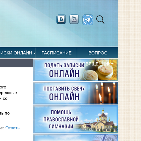
ПИСКИ ОНЛАЙН
РАСПИСАНИЕ
ВОПРОС
СВЯЩЕННИКУ
ого
бережные
и со
ть по
ке:
Ответы