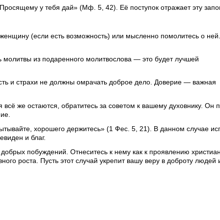
Просящему у тебя дай» (Мф. 5, 42). Её поступок отражает эту запо
женщину (если есть возможность) или мысленно помолитесь о ней.
ь молитвы из подаренного молитвослова — это будет лучшей
сть и страхи не должны омрачать доброе дело. Доверие — важная
 всё же остаются, обратитесь за советом к вашему духовнику. Он 
ние.
тывайте, хорошего держитесь» (1 Фес. 5, 21). В данном случае и
евиден и благ.
 добрых побуждений. Отнеситесь к нему как к проявлению христиа
ного роста. Пусть этот случай укрепит вашу веру в доброту людей 