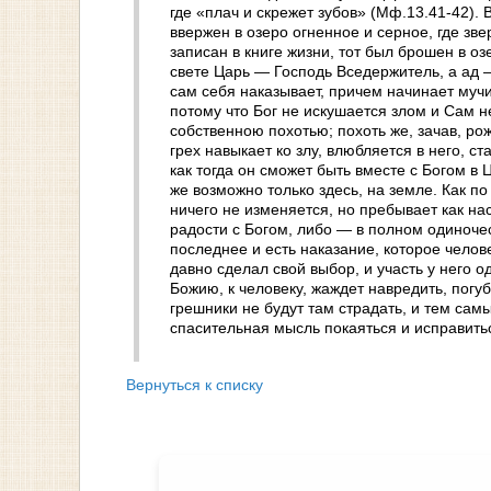
где «плач и скрежет зубов» (Мф.13.41-42).
ввержен в озеро огненное и серное, где зве
записан в книге жизни, тот был брошен в оз
свете Царь — Господь Вседержитель, а ад — 
сам себя наказывает, причем начинает мучи
потому что Бог не искушается злом и Сам н
собственною похотью; похоть же, зачав, рож
грех навыкает ко злу, влюбляется в него, с
как тогда он сможет быть вместе с Богом в
же возможно только здесь, на земле. Как по
ничего не изменяется, но пребывает как на
радости с Богом, либо — в полном одиночес
последнее и есть наказание, которое челов
давно сделал свой выбор, и участь у него о
Божию, к человеку, жаждет навредить, погуб
грешники не будут там страдать, и тем са
спасительная мысль покаяться и исправить
Вернуться к списку