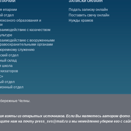
ЕПАРХИИ
ЗАПИСКИ ОНЛАЙН
я епархии
Подать записку онлайн
й отдел
Поставить свечу онлайн
игиозного образования и
Нужды храмов
ии
взаимодействию с казачеством
ультуре
взаимодействию с вооруженными
правоохранительными органами
тюремному служению
ский отдел
ный склад
я школа
ехизаторов
с»
ый отдел
ионный отдел
Набережные Челны.
ния взяты из открытых источников. Если Вы являетесь автором фото 
ите нам на почту press_svs@mail.ru и мы немедленно уберем его с сай