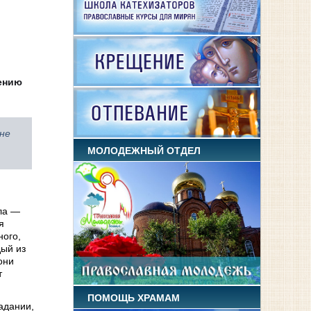
жению
не
МОЛОДЕЖНЫЙ ОТДЕЛ
ола —
я
ного,
дый из
они
т
ПОМОЩЬ ХРАМАМ
адании,