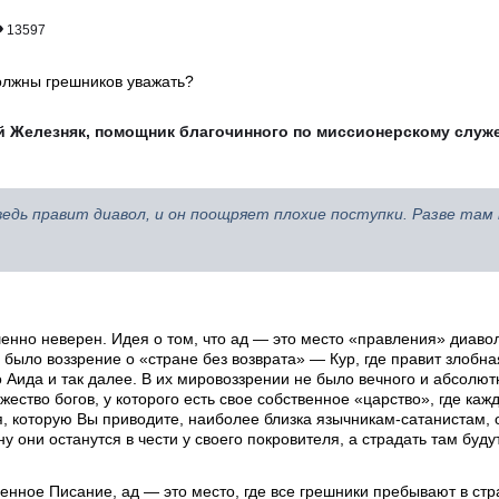
13597
олжны грешников уважать?
й Железняк, помощник благочинного по миссионерскому слу
едь правит диавол, и он поощряет плохие поступки. Разве там 
шенно неверен. Идея о том, что ад — это место «правления» диав
было воззрение о «стране без возврата» — Кур, где правит злобна
 Аида и так далее. В их мировоззрении не было вечного и абсолют
ество богов, у которого есть свое собственное «царство», где каж
я, которую Вы приводите, наиболее близка язычникам-сатанистам, 
ону они останутся в чести у своего покровителя, а страдать там буду
енное Писание, ад — это место, где все грешники пребывают в стр