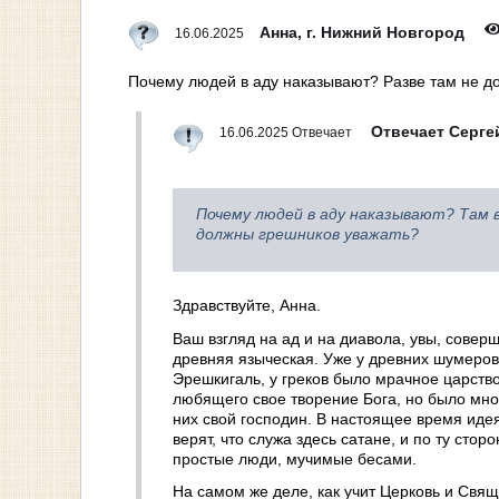
Анна, г. Нижний Новгород
16.06.2025
Почему людей в аду наказывают? Разве там не д
Отвечает Серге
16.06.2025 Отвечает
Почему людей в аду наказывают? Там в
должны грешников уважать?
Здравствуйте, Анна.
Ваш взгляд на ад и на диавола, увы, совер
древняя языческая. Уже у древних шумеров 
Эрешкигаль, у греков было мрачное царство
любящего свое творение Бога, но было множ
них свой господин. В настоящее время иде
верят, что служа здесь сатане, и по ту стор
простые люди, мучимые бесами.
На самом же деле, как учит Церковь и Свящ