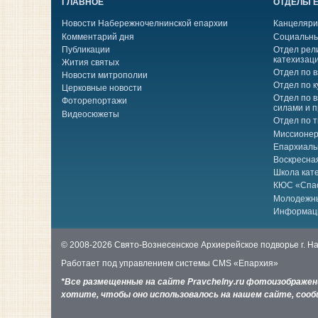
ГЛАВНОЕ
ОТДЕЛЫ 
Новости Набережночелнинской епархии
Канцеляри
Комментарий дня
Социальны
Публикации
Отдел рел
катехизац
Жития святых
Отдел по 
Новости митрополии
Отдел по к
Церковные новости
Отдел по 
Фоторепортажи
силами и 
Видеосюжеты
Отдел по 
Миссионер
Епархиаль
Воскресна
Школа кат
КЮС «Спа
Молодежн
Информац
© 2008-2026 Свято-Вознесенское Архиерейское подворье г. 
Работает под управлением системы
CMS «Епархия»
*Все размещенные на сайте Pravchelny.ru фотоизображе
хотите, чтобы оно использовалось на нашем сайте, сообщ