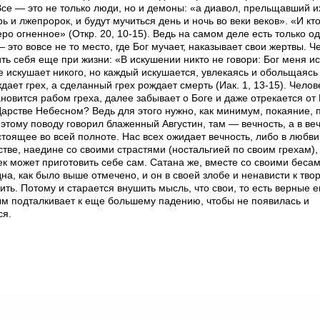
 Все — это не только люди, но и демоны: «а диавол, прельщавший и
рь и лжепророк, и будут мучиться день и ночь во веки веков». «И кт
еро огненное» (Откр. 20, 10-15). Ведь на самом деле есть только о
это вовсе не то место, где Бог мучает, наказывает свои жертвы. Ч
ть себя еще при жизни: «В искушении никто не говори: Бог меня и
е искушает никого, но каждый искушается, увлекаясь и обольщаясь
дает грех, а сделанный грех рождает смерть (Иак. 1, 13-15). Челов
тановится рабом греха, далее забывает о Боге и даже отрекается от 
 Царстве Небесном? Ведь для этого нужно, как минимум, покаяние, 
 этому поводу говорил блаженный Августин, там — вечность, а в ве
стоящее во всей полноте. Нас всех ожидает вечность, либо в любви
тве, наедине со своими страстями (ностальгией по своим грехам), 
ек может приготовить себе сам. Сатана же, вместе со своими беса
дна, как было выше отмечено, и он в своей злобе и ненависти к тв
ить. Потому и старается внушить мысль, что свои, то есть верные 
мым подталкивает к еще большему падению, чтобы не появилась и
ся.