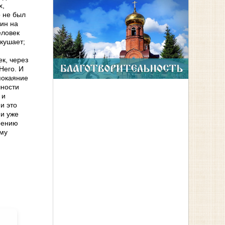
х,
о не был
дин на
еловек
скушает;
ек, через
Него. И
покаяние
чности
 и
и это
ми уже
орению
ему