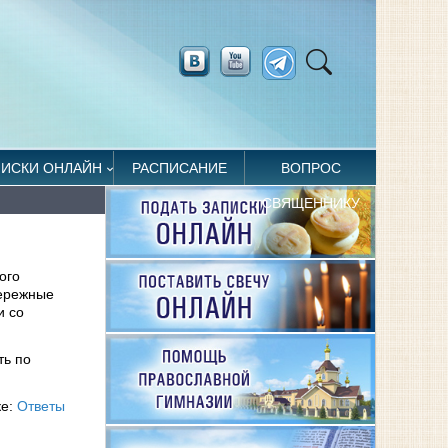
ПИСКИ ОНЛАЙН
РАСПИСАНИЕ
ВОПРОС
СВЯЩЕННИКУ
ого
бережные
и со
ть по
ке:
Ответы