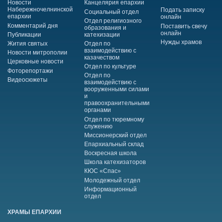
Новости
Канцелярия епархии
Набережночелнинской
Подать записку
Социальный отдел
епархии
онлайн
Отдел религиозного
Комментарий дня
Поставить свечу
образования и
онлайн
Публикации
катехизации
Нужды храмов
Жития святых
Отдел по
взаимодействию с
Новости митрополии
казачеством
Церковные новости
Отдел по культуре
Фоторепортажи
Отдел по
Видеосюжеты
взаимодействию с
вооруженными силами
и
правоохранительными
органами
Отдел по тюремному
служению
Миссионерский отдел
Епархиальный склад
Воскресная школа
Школа катехизаторов
КЮС «Спас»
Молодежный отдел
Информационный
отдел
ХРАМЫ ЕПАРХИИ