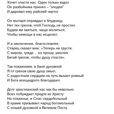
Хочет спасти нас. Один только вздох
Он разбойника принял – "злодея"
И даровал ему райский чертог.
Он мытаря оправдал и блудницу,
Нет тех грехов, чтоб Господь не простил.
Будем же каяться, чаще молиться,
Чтобы немощи в нас исцелил.
И в заключение, благословляя,
Старец сказал мне: «Теперь не грусти;
С миром, гряди… но прошу, умоляя:
Бегай грехов, чтобы душу спасти».
Так покаянием, в бане духовной
Я от грехов свою душу омыл,
С радостным сердцем на путь вышел ровный
И Бога всещедрого благодарил.
Долг христианский нас как бы невольно
Всех побуждает придти ко Христу
На покаянье, и Спас сердобольный
В храме призывает народ богомольный
С ношей духовной в Великом Посту.