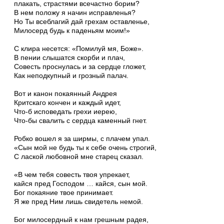
плакать, страстями всечастно борим?
В нем положу я начин исправленья?
Но Ты всеблагий дай грехам оставленье,
Милосерд будь к паденьям моим!»
С клира несется: «Помилуй мя, Боже».
В пении слышатся скорби и плач,
Совесть проснулась и за сердце гложет,
Как неподкупный и грозный палач.
Вот и канон покаянный Андрея
Критскаго кончен и каждый идет,
Что-б исповедать грехи иерею,
Что-бы свалить с сердца каменный гнет.
Робко вошел я за ширмы, с плачем упал.
«Сын мой не будь ты к себе очень строгий,
С лаской любовной мне старец сказал.
«В чем тебя совесть твоя упрекает,
кайся пред Господом … кайся, сын мой.
Бог покаяние твое принимает.
Я же пред Ним лишь свидетель немой.
Бог милосердный к нам грешным радея,