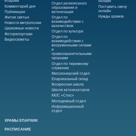
епархии
онлайн
Отдел религиозного
Комментарий дня
Поставить свечу
образования и
онлайн
Публикации
катехизации
Нужды храмов
Жития святых
Отдел по
взаимодействию с
Новости митрополии
казачеством
Церковные новости
Отдел по культуре
Фоторепортажи
Отдел по
Видеосюжеты
взаимодействию с
вооруженными силами
и
правоохранительными
органами
Отдел по тюремному
служению
Миссионерский отдел
Епархиальный склад
Воскресная школа
Школа катехизаторов
КЮС «Спас»
Молодежный отдел
Информационный
отдел
ХРАМЫ ЕПАРХИИ
РАСПИСАНИЕ