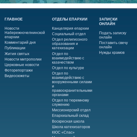
ГЛАВНОЕ
ОТДЕЛЫ ЕПАРХИИ
ЗАПИСКИ
ОНЛАЙН
Новости
Канцелярия епархии
Набережночелнинской
Подать записку
Социальный отдел
епархии
онлайн
Отдел религиозного
Комментарий дня
Поставить свечу
образования и
онлайн
Публикации
катехизации
Нужды храмов
Жития святых
Отдел по
взаимодействию с
Новости митрополии
казачеством
Церковные новости
Отдел по культуре
Фоторепортажи
Отдел по
Видеосюжеты
взаимодействию с
вооруженными силами
и
правоохранительными
органами
Отдел по тюремному
служению
Миссионерский отдел
Епархиальный склад
Воскресная школа
Школа катехизаторов
КЮС «Спас»