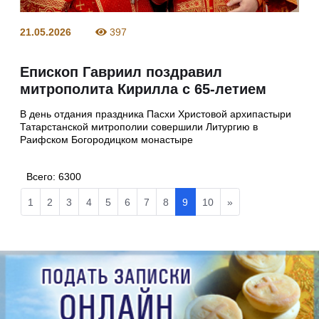
21.05.2026
397
Епископ Гавриил поздравил
митрополита Кирилла с 65-летием
В день отдания праздника Пасхи Христовой архипастыри
Татарстанской митрополии совершили Литургию в
Раифском Богородицком монастыре
Всего:
6300
1
2
3
4
5
6
7
8
9
10
»