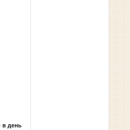
д
 в день