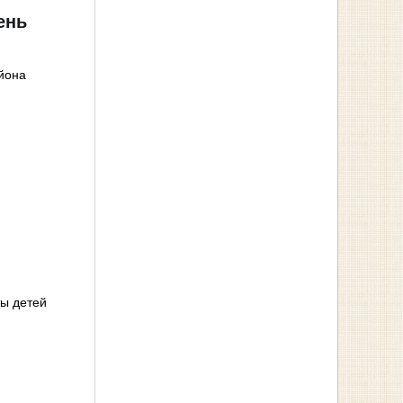
ень
айона
ы детей