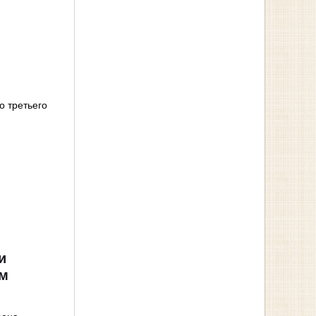
о третьего
и
ом