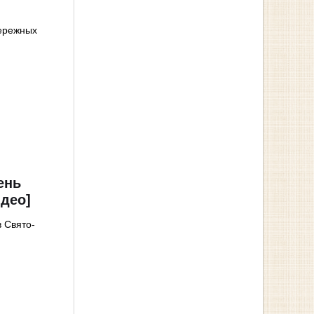
ережных
ень
идео]
 Свято-