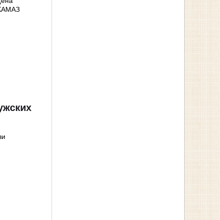
щена
 КАМАЗ
ужских
ви