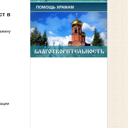
ПОМОЩЬ ХРАМАМ
ст в
важину
рации