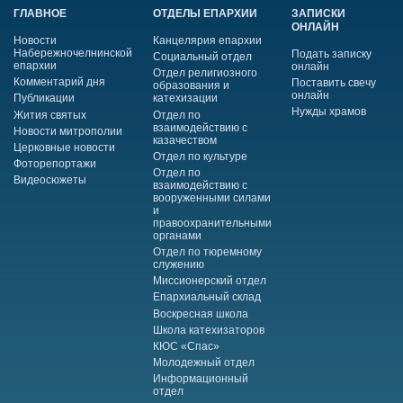
ГЛАВНОЕ
ОТДЕЛЫ ЕПАРХИИ
ЗАПИСКИ
ОНЛАЙН
Новости
Канцелярия епархии
Набережночелнинской
Подать записку
Социальный отдел
епархии
онлайн
Отдел религиозного
Комментарий дня
Поставить свечу
образования и
онлайн
Публикации
катехизации
Нужды храмов
Жития святых
Отдел по
взаимодействию с
Новости митрополии
казачеством
Церковные новости
Отдел по культуре
Фоторепортажи
Отдел по
Видеосюжеты
взаимодействию с
вооруженными силами
и
правоохранительными
органами
Отдел по тюремному
служению
Миссионерский отдел
Епархиальный склад
Воскресная школа
Школа катехизаторов
КЮС «Спас»
Молодежный отдел
Информационный
отдел