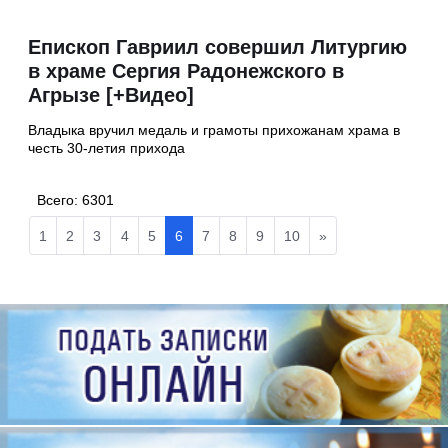
Епископ Гавриил совершил Литургию
в храме Сергия Радонежского в
Агрызе [+Видео]
Владыка вручил медаль и грамоты прихожанам храма в
честь 30-летия прихода
Всего:
6301
1
2
3
4
5
6
7
8
9
10
»