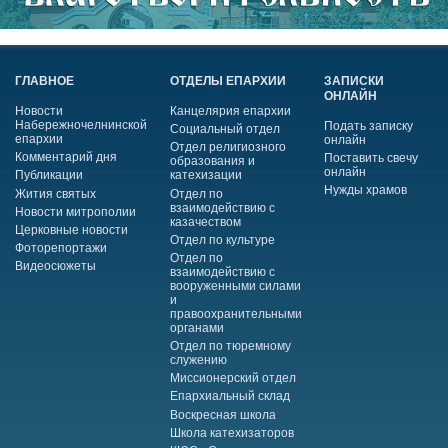
ГЛАВНОЕ
ОТДЕЛЫ ЕПАРХИИ
ЗАПИСКИ
ОНЛАЙН
Новости
Канцелярия епархии
Набережночелнинской
Подать записку
Социальный отдел
епархии
онлайн
Отдел религиозного
Комментарий дня
Поставить свечу
образования и
онлайн
Публикации
катехизации
Нужды храмов
Жития святых
Отдел по
взаимодействию с
Новости митрополии
казачеством
Церковные новости
Отдел по культуре
Фоторепортажи
Отдел по
Видеосюжеты
взаимодействию с
вооруженными силами
и
правоохранительными
органами
Отдел по тюремному
служению
Миссионерский отдел
Епархиальный склад
Воскресная школа
Школа катехизаторов