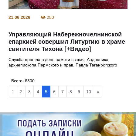
21.06.2026
250
Управляющий Набережночелнинской
епархией совершил Литургию в храме
святителя Тихона [+Видео]
Служба прошла в день памяти свщмч. Андроника,
архиепископа Пермского и прав. Павла Таганрогского
Всего:
6300
1
2
3
4
5
6
7
8
9
10
»