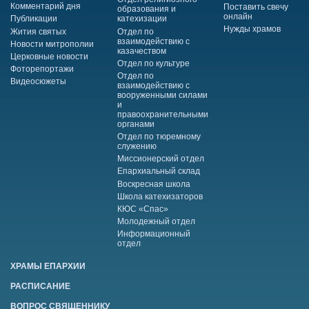
Комментарий дня
Поставить свечу
образования и
онлайн
Публикации
катехизации
Нужды храмов
Жития святых
Отдел по
взаимодействию с
Новости митрополии
казачеством
Церковные новости
Отдел по культуре
Фоторепортажи
Отдел по
Видеосюжеты
взаимодействию с
вооруженными силами
и
правоохранительными
органами
Отдел по тюремному
служению
Миссионерский отдел
Епархиальный склад
Воскресная школа
Школа катехизаторов
КЮС «Спас»
Молодежный отдел
Информационный
отдел
ХРАМЫ ЕПАРХИИ
РАСПИСАНИЕ
ВОПРОС СВЯЩЕННИКУ