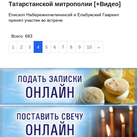
Татарстанской митрополии [+Видео]
Епископ Набережночелининскй и Елабужский Гавриил
принял участие во встрече
Всего:
683
1
2
3
4
5
6
7
8
9
10
»