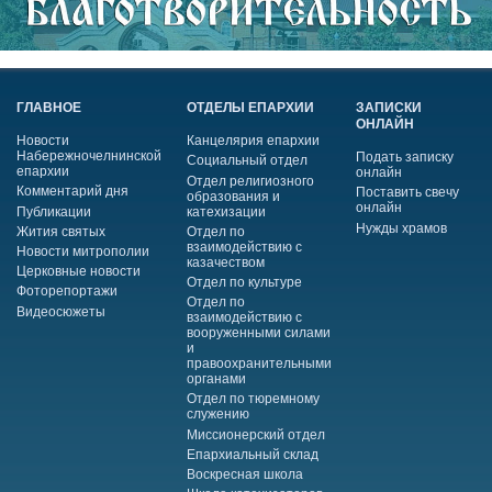
ГЛАВНОЕ
ОТДЕЛЫ ЕПАРХИИ
ЗАПИСКИ
ОНЛАЙН
Новости
Канцелярия епархии
Набережночелнинской
Подать записку
Социальный отдел
епархии
онлайн
Отдел религиозного
Комментарий дня
Поставить свечу
образования и
онлайн
Публикации
катехизации
Нужды храмов
Жития святых
Отдел по
взаимодействию с
Новости митрополии
казачеством
Церковные новости
Отдел по культуре
Фоторепортажи
Отдел по
Видеосюжеты
взаимодействию с
вооруженными силами
и
правоохранительными
органами
Отдел по тюремному
служению
Миссионерский отдел
Епархиальный склад
Воскресная школа