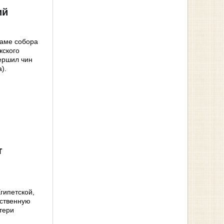
ий
раме собора
жского
ершил чин
).
т
гипетской,
ественную
тери