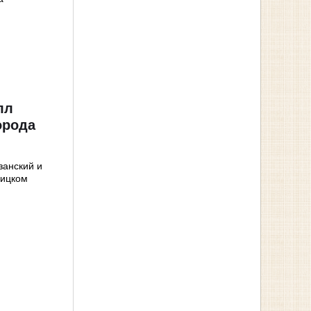
лл
орода
занский и
оицком