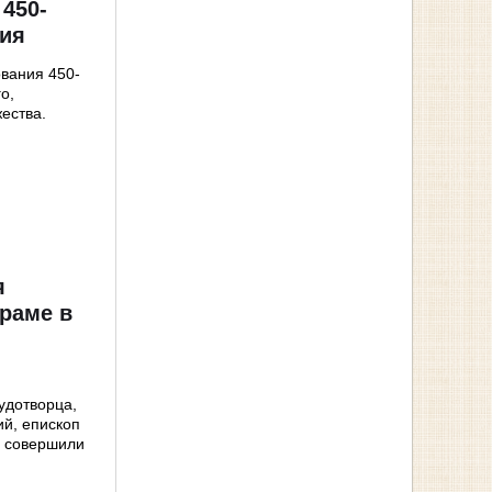
 450-
фия
ования 450-
о,
ества.
я
раме в
удотворца,
й, епископ
л совершили