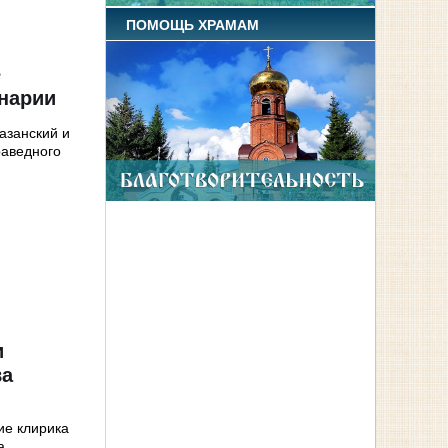
ПОМОЩЬ ХРАМАМ
е
инарии
азанский и
раведного
и
ва
ие клирика
а