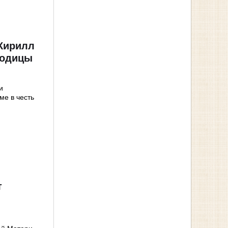
 Кирилл
родицы
и
ме в честь
т