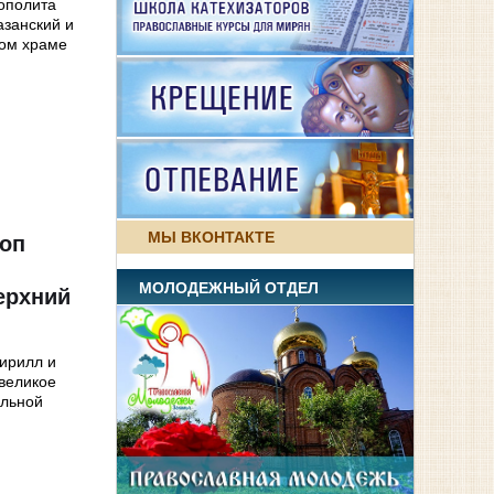
рополита
азанский и
ком храме
МЫ ВКОНТАКТЕ
коп
МОЛОДЕЖНЫЙ ОТДЕЛ
ерхний
Кирилл и
великое
альной