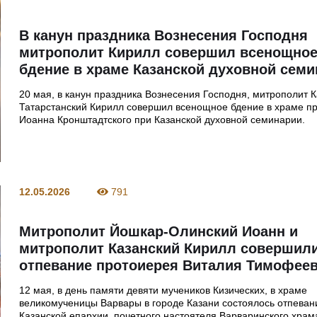
В канун праздника Вознесения Господня
митрополит Кирилл совершил всенощно
бдение в храме Казанской духовной сем
20 мая, в канун праздника Вознесения Господня, митрополит К
Татарстанский Кирилл совершил всенощное бдение в храме п
Иоанна Кронштадтского при Казанской духовной семинарии.
12.05.2026
791
Митрополит Йошкар-Олинский Иоанн и
митрополит Казанский Кирилл совершил
отпевание протоиерея Виталия Тимофее
12 мая, в день памяти девяти мучеников Кизических, в храме
великомученицы Варвары в городе Казани состоялось отпеван
Казанской епархии, почетного настоятеля Варваринского храм