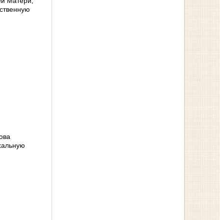
ей Матери,
ественную
това
хальную